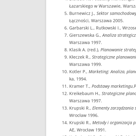
Łazarskiego w Warszawie, Warsz
Burnewicz J.,
Sektor samochodowy 
Łączności, Warszawa 2005.
Garbarski L., Rutkowski I., Wrzos
Gierszewska G.,
Analiza strategic
Warszawa 1997.
Klasik A. (red.),
Planowanie strate
Kłeczek R.,
Strategiczne planowan
Warszawa 1999.
Kotler P.,
Marketing: Analiza, plan
ka, 1994.
Kramer T.,
Podstawy marketingu
,
Kreikebaum H.,
Strategiczne plan
Warszawa 1997.
Krupski R.,
Elementy zarządzania 
Wrocław 1996.
Krupski R.,
Metody i organizacja p
AE, Wrocław 1991.