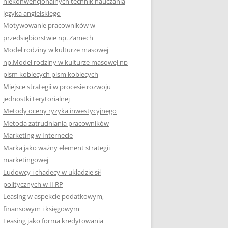
niekonwencjonalnych technik nauczania
języka angielskiego
Motywowanie pracowników w
przedsiębiorstwie np. Zamech
Model rodziny w kulturze masowej
np.Model rodziny w kulturze masowej np
pism kobiecych pism kobiecych
Miejsce strategii w procesie rozwoju
jednostki terytorialnej
Metody oceny ryzyka inwestycyjnego
Metoda zatrudniania pracowników
Marketing w Internecie
Marka jako ważny element strategii
marketingowej
Ludowcy i chadecy w układzie sił
politycznych w II RP
Leasing w aspekcie podatkowym,
finansowym i księgowym
Leasing jako forma kredytowania