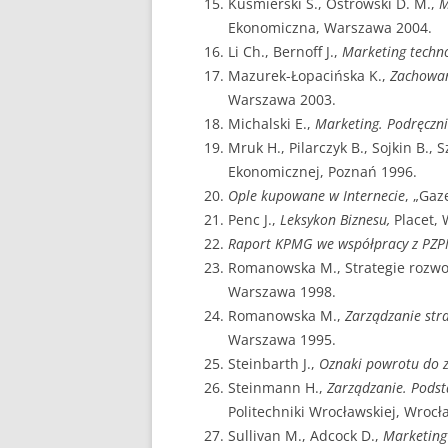
Kuśmierski S., Ostrowski D. M.,
M
Ekonomiczna, Warszawa 2004.
Li Ch., Bernoff J.,
Marketing techno
Mazurek-Łopacińska K.,
Zachowan
Warszawa 2003.
Michalski E.,
Marketing. Podręczn
Mruk H., Pilarczyk B., Sojkin B., 
Ekonomicznej, Poznań 1996.
Ople kupowane w Internecie
, „Gaz
Penc J.,
Leksykon Biznesu,
Placet,
Raport KPMG we współpracy z PZP
Romanowska M., Strategie rozwo
Warszawa 1998.
Romanowska M.,
Zarządzanie stra
Warszawa 1995.
Steinbarth J.,
Oznaki powrotu do 
Steinmann H.,
Zarządzanie. Pods
Politechniki Wrocławskiej, Wrocł
Sullivan M., Adcock D.,
Marketing