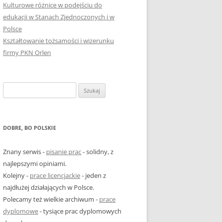
Kulturowe różnice w podejściu do
edukacji w Stanach Zjednoczonych i w
Polsce
Kształtowanie tożsamości i wizerunku
firmy PKN Orlen
Szukaj:
DOBRE, BO POLSKIE
Znany serwis -
pisanie prac
- solidny, z
najlepszymi opiniami.
Kolejny -
prace licencjackie
- jeden z
najdłużej działających w Polsce.
Polecamy też wielkie archiwum -
prace
dyplomowe
- tysiące prac dyplomowych