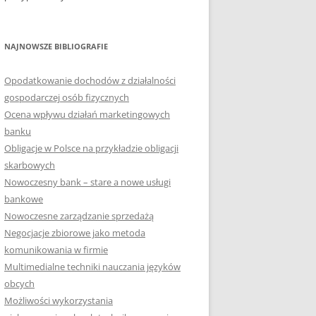
NAJNOWSZE BIBLIOGRAFIE
Opodatkowanie dochodów z działalności
gospodarczej osób fizycznych
Ocena wpływu działań marketingowych
banku
Obligacje w Polsce na przykładzie obligacji
skarbowych
Nowoczesny bank – stare a nowe usługi
bankowe
Nowoczesne zarządzanie sprzedażą
Negocjacje zbiorowe jako metoda
komunikowania w firmie
Multimedialne techniki nauczania języków
obcych
Możliwości wykorzystania