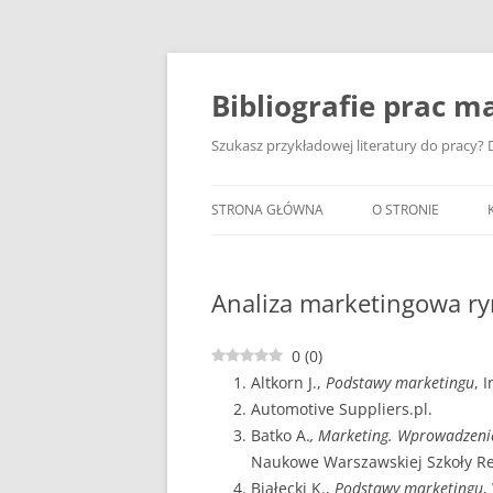
Przejdź
do
treści
Bibliografie prac ma
Szukasz przykładowej literatury do pracy? D
STRONA GŁÓWNA
O STRONIE
Analiza marketingowa 
0
(
0
)
Altkorn J.,
Podstawy marketingu
, 
Automotive Suppliers.pl.
Batko A.
, Marketing. Wprowadzeni
Naukowe Warszawskiej Szkoły Re
Białecki K.,
Podstawy marketingu
,