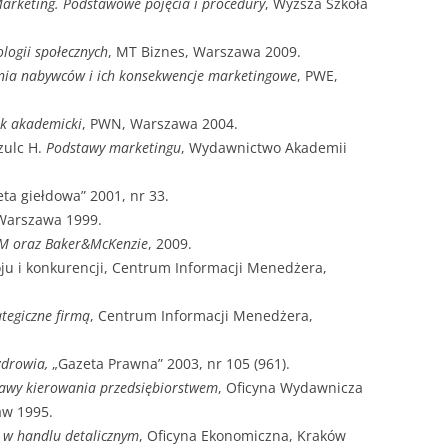
arketing. Podstawowe pojęcia i procedury
, Wyższa Szkoła
logii społecznych
, MT Biznes, Warszawa 2009.
ia nabywców i ich konsekwencje marketingowe
, PWE,
ik akademicki
, PWN, Warszawa 2004.
Szulc H.
Podstawy marketingu
, Wydawnictwo Akademii
eta giełdowa” 2001, nr 33.
 Warszawa 1999.
M oraz Baker&McKenzie
, 2009.
ju i konkurencji, Centrum Informacji Menedżera,
tegiczne firmą
, Centrum Informacji Menedżera,
zdrowia,
„Gazeta Prawna” 2003, nr 105 (961).
tawy kierowania przedsiębiorstwem
, Oficyna Wydawnicza
aw 1995.
 w handlu detalicznym
, Oficyna Ekonomiczna, Kraków