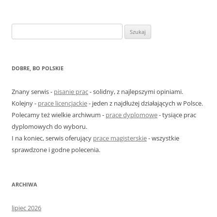
S
z
u
k
DOBRE, BO POLSKIE
a
j
Znany serwis -
pisanie prac
- solidny, z najlepszymi opiniami.
:
Kolejny -
prace licencjackie
- jeden z najdłużej działających w Polsce.
Polecamy też wielkie archiwum -
prace dyplomowe
- tysiące prac
dyplomowych do wyboru.
I na koniec, serwis oferujący
prace magisterskie
- wszystkie
sprawdzone i godne polecenia.
ARCHIWA
lipiec 2026