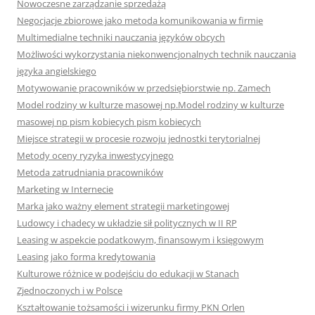
Nowoczesne zarządzanie sprzedażą
Negocjacje zbiorowe jako metoda komunikowania w firmie
Multimedialne techniki nauczania języków obcych
Możliwości wykorzystania niekonwencjonalnych technik nauczania
języka angielskiego
Motywowanie pracowników w przedsiębiorstwie np. Zamech
Model rodziny w kulturze masowej np.Model rodziny w kulturze
masowej np pism kobiecych pism kobiecych
Miejsce strategii w procesie rozwoju jednostki terytorialnej
Metody oceny ryzyka inwestycyjnego
Metoda zatrudniania pracowników
Marketing w Internecie
Marka jako ważny element strategii marketingowej
Ludowcy i chadecy w układzie sił politycznych w II RP
Leasing w aspekcie podatkowym, finansowym i księgowym
Leasing jako forma kredytowania
Kulturowe różnice w podejściu do edukacji w Stanach
Zjednoczonych i w Polsce
Kształtowanie tożsamości i wizerunku firmy PKN Orlen