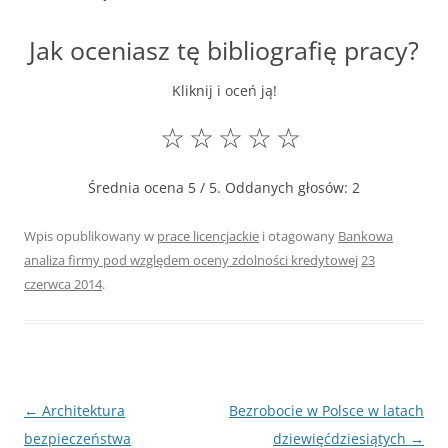
Jak oceniasz tę bibliografię pracy?
Kliknij i oceń ją!
☆
☆
☆
☆
☆
Średnia ocena
5
/ 5. Oddanych głosów:
2
Wpis opublikowany w
prace licencjackie
i otagowany
Bankowa
analiza firmy pod względem oceny zdolności kredytowej
23
czerwca 2014
.
Nawigacja
←
Architektura
Bezrobocie w Polsce w latach
wpisu
bezpieczeństwa
dziewięćdziesiątych
→