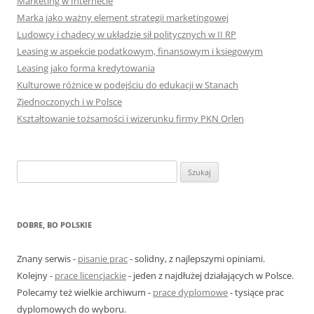
Marketing w Internecie
Marka jako ważny element strategii marketingowej
Ludowcy i chadecy w układzie sił politycznych w II RP
Leasing w aspekcie podatkowym, finansowym i księgowym
Leasing jako forma kredytowania
Kulturowe różnice w podejściu do edukacji w Stanach
Zjednoczonych i w Polsce
Kształtowanie tożsamości i wizerunku firmy PKN Orlen
S
z
u
k
DOBRE, BO POLSKIE
a
j
Znany serwis -
pisanie prac
- solidny, z najlepszymi opiniami.
:
Kolejny -
prace licencjackie
- jeden z najdłużej działających w Polsce.
Polecamy też wielkie archiwum -
prace dyplomowe
- tysiące prac
dyplomowych do wyboru.