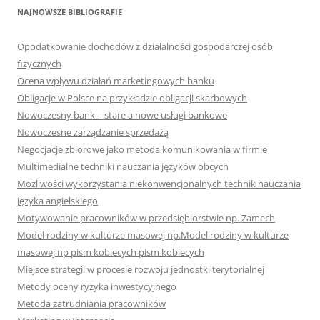
NAJNOWSZE BIBLIOGRAFIE
Opodatkowanie dochodów z działalności gospodarczej osób
fizycznych
Ocena wpływu działań marketingowych banku
Obligacje w Polsce na przykładzie obligacji skarbowych
Nowoczesny bank – stare a nowe usługi bankowe
Nowoczesne zarządzanie sprzedażą
Negocjacje zbiorowe jako metoda komunikowania w firmie
Multimedialne techniki nauczania języków obcych
Możliwości wykorzystania niekonwencjonalnych technik nauczania
języka angielskiego
Motywowanie pracowników w przedsiębiorstwie np. Zamech
Model rodziny w kulturze masowej np.Model rodziny w kulturze
masowej np pism kobiecych pism kobiecych
Miejsce strategii w procesie rozwoju jednostki terytorialnej
Metody oceny ryzyka inwestycyjnego
Metoda zatrudniania pracowników