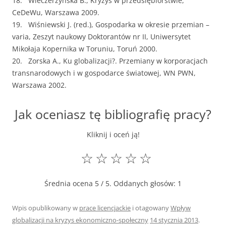
18. Wieczerzyńska B., Kryzys w przedsiębiorstwie,
CeDeWu, Warszawa 2009.
19. Wiśniewski J. (red.), Gospodarka w okresie przemian –
varia, Zeszyt naukowy Doktorantów nr II, Uniwersytet
Mikołaja Kopernika w Toruniu, Toruń 2000.
20. Zorska A., Ku globalizacji?. Przemiany w korporacjach
transnarodowych i w gospodarce światowej, WN PWN,
Warszawa 2002.
Jak oceniasz tę bibliografię pracy?
Kliknij i oceń ją!
☆
☆
☆
☆
☆
Średnia ocena
5
/ 5. Oddanych głosów:
1
Wpis opublikowany w
prace licencjackie
i otagowany
Wpływ
globalizacji na kryzys ekonomiczno-społeczny
14 stycznia 2013
.