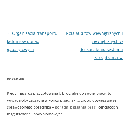
Nawigacja
←
Organizacja transportu
Rola auditów wewnętrznych i
wpisu
ładunków ponad
zewnętrznych w
gabarytowych
doskonaleniu systemu
zarządzania
→
PORADNIK
Kiedy masz już przygotowaną bibliografię do swojej pracy, to
wypadałoby zacząć ją w końcu pisać. Jak to zrobić dowiesz się ze
sprawdzonego poradnika –
poradnik pisania prac
licencjackich,
magisterskich i podyplomowych.