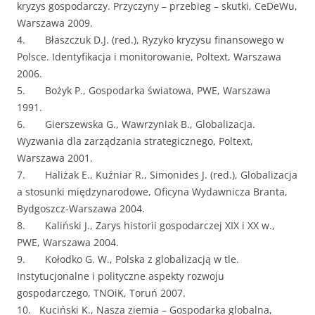
kryzys gospodarczy. Przyczyny – przebieg – skutki, CeDeWu,
Warszawa 2009.
4. Błaszczuk D.J. (red.), Ryzyko kryzysu finansowego w
Polsce. Identyfikacja i monitorowanie, Poltext, Warszawa
2006.
5. Bożyk P., Gospodarka światowa, PWE, Warszawa
1991.
6. Gierszewska G., Wawrzyniak B., Globalizacja.
Wyzwania dla zarządzania strategicznego, Poltext,
Warszawa 2001.
7. Haliżak E., Kuźniar R., Simonides J. (red.), Globalizacja
a stosunki międzynarodowe, Oficyna Wydawnicza Branta,
Bydgoszcz-Warszawa 2004.
8. Kaliński J., Zarys historii gospodarczej XIX i XX w.,
PWE, Warszawa 2004.
9. Kołodko G. W., Polska z globalizacją w tle.
Instytucjonalne i polityczne aspekty rozwoju
gospodarczego, TNOiK, Toruń 2007.
10. Kuciński K., Nasza ziemia – Gospodarka globalna,