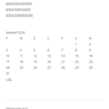
prace inżynierskie
prace licencjackie
prace magisterskie
sierpień 2026
P
W
Ś
C
P
S
N
1
2
3
4
5
6
7
8
9
10
11
12
13
14
15
16
17
18
19
20
21
22
23
24
25
26
27
28
29
30
31
« lip
bibliografie prac