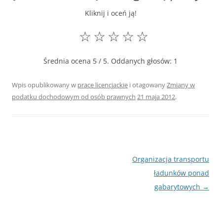
Kliknij i oceń ją!
☆
☆
☆
☆
☆
Średnia ocena
5
/ 5. Oddanych głosów:
1
Wpis opublikowany w
prace licencjackie
i otagowany
Zmiany w
podatku dochodowym od osób prawnych
21 maja 2012
.
Nawigacja
Organizacja transportu
wpisu
ładunków ponad
gabarytowych
→