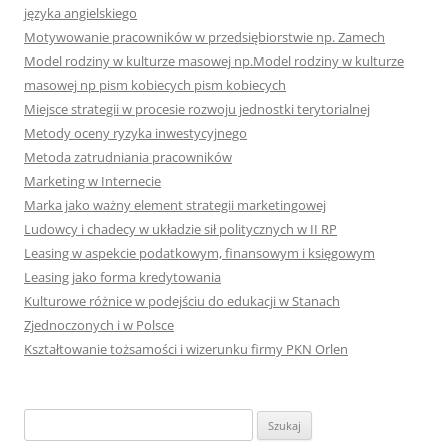
języka angielskiego
Motywowanie pracowników w przedsiębiorstwie np. Zamech
Model rodziny w kulturze masowej np.Model rodziny w kulturze
masowej np pism kobiecych pism kobiecych
Miejsce strategii w procesie rozwoju jednostki terytorialnej
Metody oceny ryzyka inwestycyjnego
Metoda zatrudniania pracowników
Marketing w Internecie
Marka jako ważny element strategii marketingowej
Ludowcy i chadecy w układzie sił politycznych w II RP
Leasing w aspekcie podatkowym, finansowym i księgowym
Leasing jako forma kredytowania
Kulturowe różnice w podejściu do edukacji w Stanach
Zjednoczonych i w Polsce
Kształtowanie tożsamości i wizerunku firmy PKN Orlen
S
z