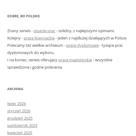
u
k
DOBRE, BO POLSKIE
a
j
Znany serwis -
pisanie prac
- solidny, z najlepszymi opiniami.
:
Kolejny -
prace licencjackie
- jeden z najdłużej działających w Polsce.
Polecamy też wielkie archiwum -
prace dyplomowe
- tysiące prac
dyplomowych do wyboru.
I na koniec, serwis oferujący
prace magisterskie
- wszystkie
sprawdzone i godne polecenia.
ARCHIWA
lipiec 2026
styczeń 2026
grudzień 2025
październik 2025
kwiecień 2025