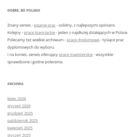
u
k
DOBRE, BO POLSKIE
a
j
Znany serwis -
pisanie prac
- solidny, z najlepszymi opiniami.
:
Kolejny -
prace licencjackie
- jeden z najdłużej działających w Polsce.
Polecamy też wielkie archiwum -
prace dyplomowe
- tysiące prac
dyplomowych do wyboru.
I na koniec, serwis oferujący
prace magisterskie
- wszystkie
sprawdzone i godne polecenia.
ARCHIWA
lipiec 2026
styczeń 2026
grudzień 2025
październik 2025
kwiecień 2025
styczeń 2025