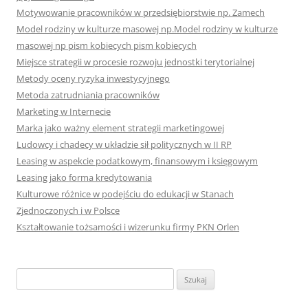
Motywowanie pracowników w przedsiębiorstwie np. Zamech
Model rodziny w kulturze masowej np.Model rodziny w kulturze
masowej np pism kobiecych pism kobiecych
Miejsce strategii w procesie rozwoju jednostki terytorialnej
Metody oceny ryzyka inwestycyjnego
Metoda zatrudniania pracowników
Marketing w Internecie
Marka jako ważny element strategii marketingowej
Ludowcy i chadecy w układzie sił politycznych w II RP
Leasing w aspekcie podatkowym, finansowym i księgowym
Leasing jako forma kredytowania
Kulturowe różnice w podejściu do edukacji w Stanach
Zjednoczonych i w Polsce
Kształtowanie tożsamości i wizerunku firmy PKN Orlen
S
z