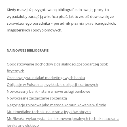
Kiedy masz już przygotowaną bibliografię do swojej pracy, to
wypadałoby zacząć ją w końcu pisać. Jak to zrobić dowiesz się ze
sprawdzonego poradnika –
poradnik pisania prac
licencjackich,
magisterskich i podyplomowych.
NAJNOWSZE BIBLIOGRAFIE
Opodatkowanie dochodów z działalności gospodarczej osób
fizycznych
Ocena wpływu działań marketingowych banku
Obligacje w Polsce na przykładzie obligacji skarbowych
Nowoczesny bank – stare a nowe usługi bankowe
Nowoczesne zarządzanie sprzedażą
Negocjacje zbiorowe jako metoda komunikowania w firmie
Multimedialne techniki nauczania języków obcych
Możliwości wykorzystania niekonwencjonalnych technik nauczania
języka angielskiego