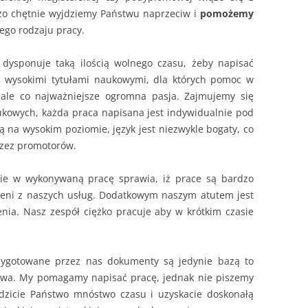
o chętnie wyjdziemy Państwu naprzeciw i
pomożemy
ego rodzaju pracy.
 dysponuje taką ilością wolnego czasu, żeby napisać
z wysokimi tytułami naukowymi, dla których pomoc w
, ale co najważniejsze ogromna pasja. Zajmujemy się
ukowych, każda praca napisana jest indywidualnie pod
ą na wysokim poziomie, język jest niezwykle bogaty, co
rzez promotorów.
ie w wykonywaną pracę sprawia, iż prace są bardzo
leni z naszych usług. Dodatkowym naszym atutem jest
enia. Nasz zespół ciężko pracuje aby w krótkim czasie
rzygotowane przez nas dokumenty są jedynie bazą to
stwa. My pomagamy napisać pracę, jednak nie piszemy
ędzicie Państwo mnóstwo czasu i uzyskacie doskonałą