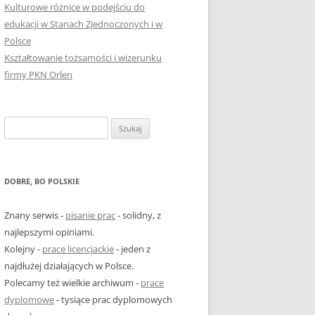
Kulturowe różnice w podejściu do
edukacji w Stanach Zjednoczonych i w
Polsce
Kształtowanie tożsamości i wizerunku
firmy PKN Orlen
Szukaj:
DOBRE, BO POLSKIE
Znany serwis -
pisanie prac
- solidny, z
najlepszymi opiniami.
Kolejny -
prace licencjackie
- jeden z
najdłużej działających w Polsce.
Polecamy też wielkie archiwum -
prace
dyplomowe
- tysiące prac dyplomowych