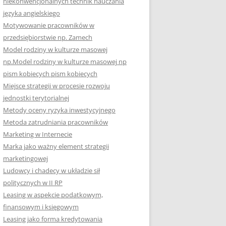
niekonwencjonalnych technik nauczania
języka angielskiego
Motywowanie pracowników w
przedsiębiorstwie np. Zamech
Model rodziny w kulturze masowej
np.Model rodziny w kulturze masowej np
pism kobiecych pism kobiecych
Miejsce strategii w procesie rozwoju
jednostki terytorialnej
Metody oceny ryzyka inwestycyjnego
Metoda zatrudniania pracowników
Marketing w Internecie
Marka jako ważny element strategii
marketingowej
Ludowcy i chadecy w układzie sił
politycznych w II RP
Leasing w aspekcie podatkowym,
finansowym i księgowym
Leasing jako forma kredytowania