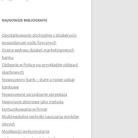
NAJNOWSZE BIBLIOGRAFIE
Opodatkowanie dochodów z działalności
gospodarczej osób fizycznych
Ocena wpływu działań marketingowych
banku
Obligacje w Polsce na przykładzie obligacji
skarbowych
Nowoczesny bank – stare a nowe usługi
bankowe
Nowoczesne zarządzanie sprzedażą
Negocjacje zbiorowe jako metoda
komunikowania w firmie
Multimedialne techniki nauczania języków
obcych
Możliwości wykorzystania