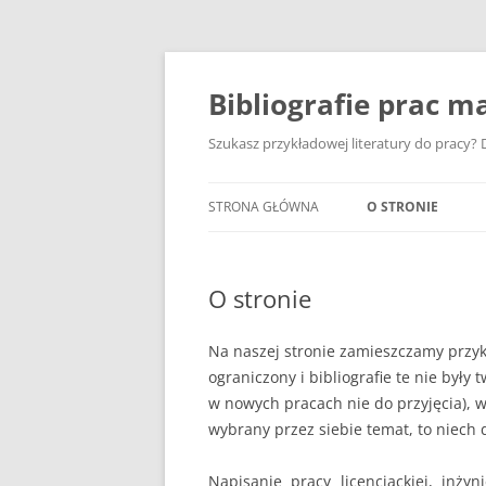
Przejdź
do
treści
Bibliografie prac ma
Szukasz przykładowej literatury do pracy? D
STRONA GŁÓWNA
O STRONIE
O stronie
Na naszej stronie zamieszczamy przyk
ograniczony i bibliografie te nie były 
w nowych pracach nie do przyjęcia), wi
wybrany przez siebie temat, to niech 
Napisanie pracy licencjackiej, inżyn