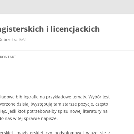
gisterskich i licencjackich
obrze trafiłeś!
KONTAKT
ładowe bibliografie na przykładowe tematy. Wybór jest
tworzone dzisiaj (występują tam starsze pozycje, często
ęc, jeśli ktoś potrzebowałby spisu nowej literatury na
do nas w tej sprawie napisze.
ierskiej, magisterskiej czy podyplomowej wiąże się z