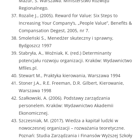
Mazur, S. Warszawa: Ministerstwo Rozwoju
Regionalnego.
Rozalie J., (2005). Reward for Value: Six Steps to
Increasing Your Company’s, „People Value”, Benefits &
Compansation Degest, 2005, nr 7.
Smoleński S., Menedżer skuteczny i sprawny,
Bydgoszcz 1997
Stabryła, A., Woźniak, K. (red.) Determinanty
potencjału rozwoju organizacji. Kraków: Wydawnictwo
Mfiles.pl.
Stewart M., Praktyka kierowania, Warszawa 1994
Stoner J.A., R.E. Freeman, D.R. Gilbert, Kierowanie,
Warszawa 1998
Szałkowski, A. (2006). Podstawy zarządzania
personelem. Kraków: Wydawnictwo Akademii
Ekonomicznej.
Szczesniak, M. (2017). Wiedza a kapitał ludzki w
nowoczesnej organizacji – rozważania teoretyczne.
Poznań: Studia Zarządzania i Finansów Wyższej Szkoły