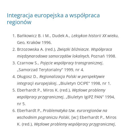
Integracja europejska a współpraca
regionów
Bańkowicz B. i M., Dudek A.,
Leksykon historii XX wieku
,
Geo, Kraków 1996.
Brzozowska A. (red.),
Związki bliźniacze. Współpraca
międzynarodowa samorządów lokalnych,
Poznań 1998.
Czarnow S.,
Pojęcie współpracy transgranicznej
,
„Samorzad Terytorialny” 1999, nr 4.
Długosz D.,
Regionalizacja Polski w perspektywie
integracji europejskiej
, „Biuletyn OCIPE” 1998, nr 1.
Eberhardt P., Miros K. (red.),
Węzłowe problemy
współpracy przygranicznej
, „Biuletyn IgiPZ PAN” 1994,
nr 5.
Eberhardt P.
, Problematyka tzw. euroregionów na
wschodnim pograniczu Polski
, [w:] Eberhardt P., Miros
K. (red.),
Węzłowe problemy współpracy przygranicznej
,