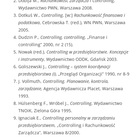
Dobija M.,
Rachunkowość Zarządcza i Controlling
,
Wydawnictwo PWN, Warszawa 2008.
Dotkuś W.,
Controlling
, [w:]
Rachunkowość finansowa i
podatkowa
, Cebrowska T. (red.), WN PWN, Warszawa
2005.
Dudzin P.,
Controlling, controlling
, „Finanse i
controlling” 2000, nr 2 (15).
Nowak (red.),
Controlling w przedsiębiorstwie. Koncepcje
i instrumenty
, Wydawnictwo ODDK, Gdańsk 2003.
Goliszewski J.,
Controlling – system koordynacji
przedsiębiorstwa (I),
„Przegląd Organizacji” 1990, nr 8-9
J. Vollmuth,
Controlling.
Planowanie, kontrola,
zarządzanie,
Agencja Wydawnicza Placet, Warszawa
1993.
Hülsenberg F., Wróbel J.,
Controlling
, Wydawnictwo
TNOiK, Zielona Góra 1995.
Ignaciak E.,
Controlling personalny w zarządzaniu
przedsiębiorstwem
, „Controlling i Rachunkowość
Zarządcza”, Warszawa 8/2000.