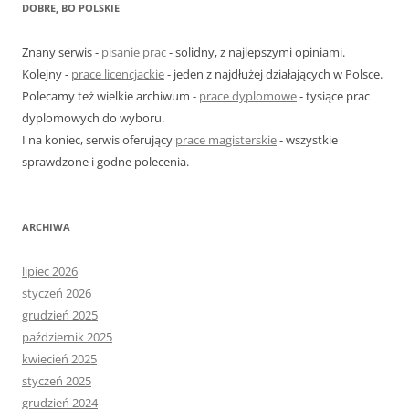
k
DOBRE, BO POLSKIE
a
j
Znany serwis -
pisanie prac
- solidny, z najlepszymi opiniami.
:
Kolejny -
prace licencjackie
- jeden z najdłużej działających w Polsce.
Polecamy też wielkie archiwum -
prace dyplomowe
- tysiące prac
dyplomowych do wyboru.
I na koniec, serwis oferujący
prace magisterskie
- wszystkie
sprawdzone i godne polecenia.
ARCHIWA
lipiec 2026
styczeń 2026
grudzień 2025
październik 2025
kwiecień 2025
styczeń 2025
grudzień 2024