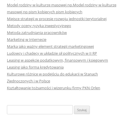
Model rodziny w kulturze masowej np.Model rodziny w kulturze
masowej np pism kobiecych pism kobiecych
Miejsce strategii w procesie rozwoju jednostki terytorialnej
Metody oceny ryzyka inwestycyjnego
Metoda zatrudniania pracowników
Marketing w Internecie
Marka jako ważny element strategii marketingowej
Ludowcy i chadecy w układzie sił politycznych w II RP
Leasing w aspekcie podatkowym, finansowym i księgowym
Leasing jako forma kredytowania
Kulturowe różnice w podejściu do edukacji w Stanach
Zjednoczonych i w Polsce
Kształtowanie tożsamości i wizerunku firmy PKN Orlen
S
z
u