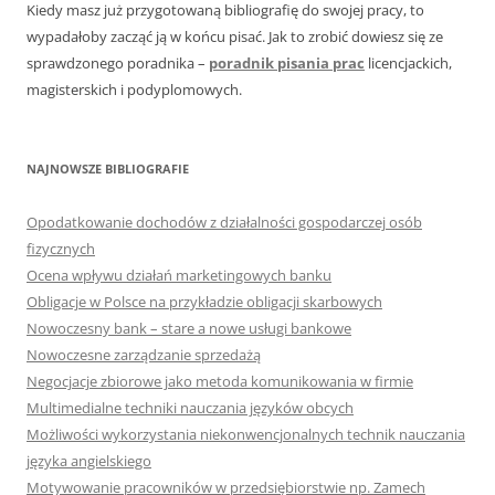
Kiedy masz już przygotowaną bibliografię do swojej pracy, to
wypadałoby zacząć ją w końcu pisać. Jak to zrobić dowiesz się ze
sprawdzonego poradnika –
poradnik pisania prac
licencjackich,
magisterskich i podyplomowych.
NAJNOWSZE BIBLIOGRAFIE
Opodatkowanie dochodów z działalności gospodarczej osób
fizycznych
Ocena wpływu działań marketingowych banku
Obligacje w Polsce na przykładzie obligacji skarbowych
Nowoczesny bank – stare a nowe usługi bankowe
Nowoczesne zarządzanie sprzedażą
Negocjacje zbiorowe jako metoda komunikowania w firmie
Multimedialne techniki nauczania języków obcych
Możliwości wykorzystania niekonwencjonalnych technik nauczania
języka angielskiego
Motywowanie pracowników w przedsiębiorstwie np. Zamech