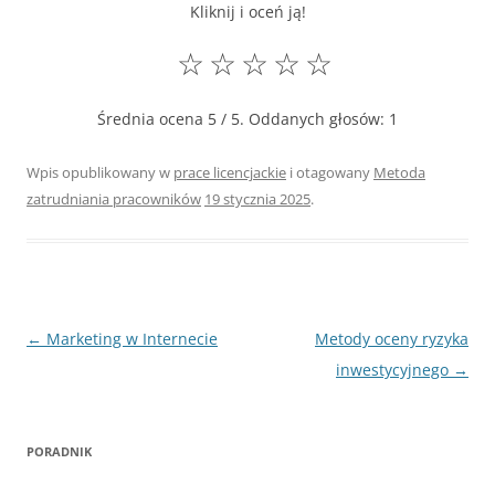
Kliknij i oceń ją!
☆
☆
☆
☆
☆
Średnia ocena
5
/ 5. Oddanych głosów:
1
Wpis opublikowany w
prace licencjackie
i otagowany
Metoda
zatrudniania pracowników
19 stycznia 2025
.
Nawigacja
←
Marketing w Internecie
Metody oceny ryzyka
wpisu
inwestycyjnego
→
PORADNIK