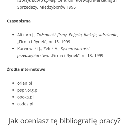
tworzyć dobrą opinię
, Centrum Rozwoju Marketingu i
Sprzedaży, Międzyborów 1996
Czasopisma
Altkorn J.,
Tożsamość firmy. Pojęcia, funkcje, wdrażanie
,
„Firma i Rynek”, nr 13, 1999
Karwowski J., Zelek A.,
System wartości
przedsiębiorstwa
, „Firma i Rynek”, nr 13, 1999
Źródła internetowe
orlen.pl
pspr.org.pl
opoka.pl
codes.pl
Jak oceniasz tę bibliografię pracy?