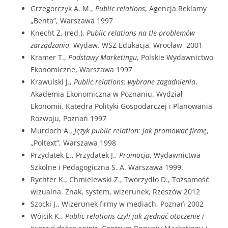
Grzegorczyk A. M.,
Public relations
, Agencja Reklamy
„Benta”, Warszawa 1997
Knecht Z. (red.),
Public relations na tle problemów
zarządzania
, Wydaw. WSZ Edukacja, Wrocław 2001
Kramer T.,
Podstawy Marketingu
, Polskie Wydawnictwo
Ekonomiczne, Warszawa 1997
Krawulski J.,
Public relations: wybrane zagadnienia
,
Akademia Ekonomiczna w Poznaniu. Wydział
Ekonomii. Katedra Polityki Gospodarczej i Planowania
Rozwoju, Poznań 1997
Murdoch A.,
Język public relation: jak promować firmę
,
„Poltext”, Warszawa 1998
Przydatek E., Przydatek J.,
Promocja
, Wydawnictwa
Szkolne i Pedagogiczna S. A. Warszawa 1999.
Rychter K., Chmielewski Z., Tworzydło D., Tożsamość
wizualna. Znak, system, wizerunek, Rzeszów 2012
Szocki J., Wizerunek firmy w mediach, Poznań 2002
Wójcik K.,
Public relations czyli jak zjednać otoczenie i