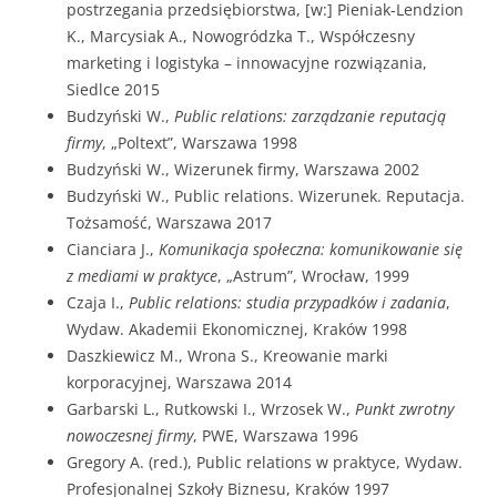
postrzegania przedsiębiorstwa, [w:] Pieniak-Lendzion
K., Marcysiak A., Nowogródzka T., Współczesny
marketing i logistyka – innowacyjne rozwiązania,
Siedlce 2015
Budzyński W.,
Public relations: zarządzanie reputacją
firmy
, „Poltext”, Warszawa 1998
Budzyński W., Wizerunek firmy, Warszawa 2002
Budzyński W., Public relations. Wizerunek. Reputacja.
Tożsamość, Warszawa 2017
Cianciara J.,
Komunikacja społeczna: komunikowanie się
z mediami w praktyce
, „Astrum”, Wrocław, 1999
Czaja I.,
Public relations: studia przypadków i zadania
,
Wydaw. Akademii Ekonomicznej, Kraków 1998
Daszkiewicz M., Wrona S., Kreowanie marki
korporacyjnej, Warszawa 2014
Garbarski L., Rutkowski I., Wrzosek W.,
Punkt zwrotny
nowoczesnej firmy
, PWE, Warszawa 1996
Gregory A. (red.), Public relations w praktyce, Wydaw.
Profesjonalnej Szkoły Biznesu, Kraków 1997