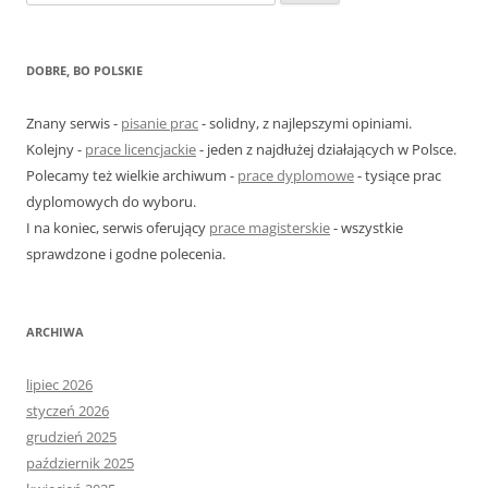
z
u
k
DOBRE, BO POLSKIE
a
j
Znany serwis -
pisanie prac
- solidny, z najlepszymi opiniami.
:
Kolejny -
prace licencjackie
- jeden z najdłużej działających w Polsce.
Polecamy też wielkie archiwum -
prace dyplomowe
- tysiące prac
dyplomowych do wyboru.
I na koniec, serwis oferujący
prace magisterskie
- wszystkie
sprawdzone i godne polecenia.
ARCHIWA
lipiec 2026
styczeń 2026
grudzień 2025
październik 2025