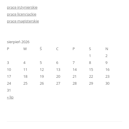
prace inżynierskie
prace licencjackie
prace magisterskie
sierpień 2026
P
W
Ś
C
P
S
N
1
2
3
4
5
6
7
8
9
10
11
12
13
14
15
16
17
18
19
20
21
22
23
24
25
26
27
28
29
30
31
« lip