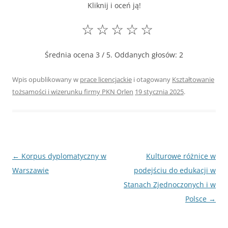
Kliknij i oceń ją!
☆
☆
☆
☆
☆
Średnia ocena
3
/ 5. Oddanych głosów:
2
Wpis opublikowany w
prace licencjackie
i otagowany
Kształtowanie
tożsamości i wizerunku firmy PKN Orlen
19 stycznia 2025
.
Nawigacja
←
Korpus dyplomatyczny w
Kulturowe różnice w
wpisu
Warszawie
podejściu do edukacji w
Stanach Zjednoczonych i w
Polsce
→