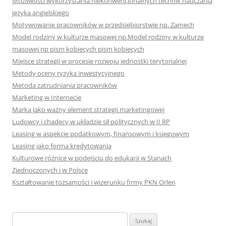
Możliwości wykorzystania niekonwencjonalnych technik nauczania
języka angielskiego
Motywowanie pracowników w przedsiębiorstwie np. Zamech
Model rodziny w kulturze masowej np.Model rodziny w kulturze
masowej np pism kobiecych pism kobiecych
Miejsce strategii w procesie rozwoju jednostki terytorialnej
Metody oceny ryzyka inwestycyjnego
Metoda zatrudniania pracowników
Marketing w Internecie
Marka jako ważny element strategii marketingowej
Ludowcy i chadecy w układzie sił politycznych w II RP
Leasing w aspekcie podatkowym, finansowym i księgowym
Leasing jako forma kredytowania
Kulturowe różnice w podejściu do edukacji w Stanach
Zjednoczonych i w Polsce
Kształtowanie tożsamości i wizerunku firmy PKN Orlen
S