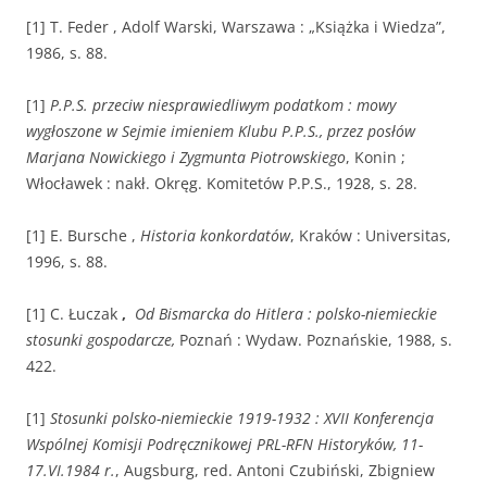
[1] T. Feder , Adolf Warski, Warszawa : „Książka i Wiedza”,
1986, s. 88.
[1]
P.P.S. przeciw niesprawiedliwym podatkom : mowy
wygłoszone w Sejmie imieniem Klubu P.P.S., przez posłów
Marjana Nowickiego i Zygmunta Piotrowskiego
, Konin ;
Włocławek : nakł. Okręg. Komitetów P.P.S., 1928, s. 28.
[1] E. Bursche ,
Historia konkordatów
, Kraków : Universitas,
1996, s. 88.
[1] C. Łuczak
,
Od Bismarcka do Hitlera : polsko-niemieckie
stosunki gospodarcze,
Poznań : Wydaw. Poznańskie, 1988, s.
422.
[1]
Stosunki polsko-niemieckie 1919-1932 : XVII Konferencja
Wspólnej Komisji Podręcznikowej PRL-RFN Historyków, 11-
17.VI.1984 r.
, Augsburg, red. Antoni Czubiński, Zbigniew