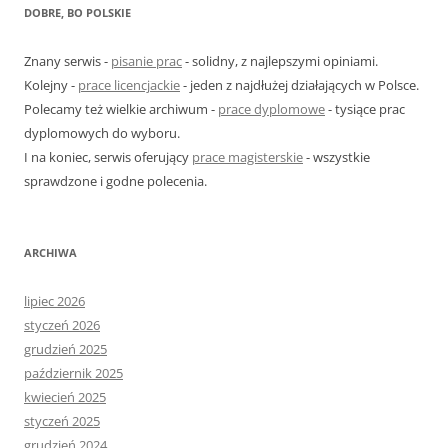
k
DOBRE, BO POLSKIE
a
j
Znany serwis -
pisanie prac
- solidny, z najlepszymi opiniami.
:
Kolejny -
prace licencjackie
- jeden z najdłużej działających w Polsce.
Polecamy też wielkie archiwum -
prace dyplomowe
- tysiące prac
dyplomowych do wyboru.
I na koniec, serwis oferujący
prace magisterskie
- wszystkie
sprawdzone i godne polecenia.
ARCHIWA
lipiec 2026
styczeń 2026
grudzień 2025
październik 2025
kwiecień 2025
styczeń 2025
grudzień 2024