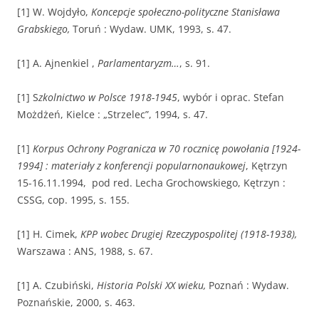
[1] W. Wojdyło,
Koncepcje społeczno-polityczne Stanisława
Grabskiego,
Toruń : Wydaw. UMK, 1993, s. 47.
[1] A. Ajnenkiel ,
Parlamentaryzm…
, s. 91.
[1] S
zkolnictwo w Polsce 1918-1945
, wybór i oprac. Stefan
Możdżeń, Kielce : „Strzelec”, 1994, s. 47.
[1]
Korpus Ochrony Pogranicza w 70 rocznicę powołania [1924-
1994] : materiały z konferencji popularnonaukowej
, Kętrzyn
15-16.11.1994, pod red. Lecha Grochowskiego, Kętrzyn :
CSSG, cop. 1995, s. 155.
[1] H. Cimek,
KPP wobec Drugiej Rzeczypospolitej (1918-1938),
Warszawa : ANS, 1988, s. 67.
[1] A. Czubiński,
Historia Polski XX wieku,
Poznań : Wydaw.
Poznańskie, 2000, s. 463.