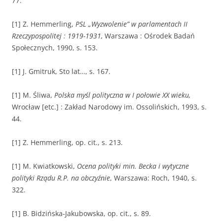
77.
[1] Z. Hemmerling,
PSL „Wyzwolenie” w parlamentach II
Rzeczypospolitej : 1919-1931,
Warszawa : Ośrodek Badań
Społecznych, 1990, s. 153.
[1] J. Gmitruk, Sto lat…, s. 167.
[1] M. Śliwa,
Polska myśl polityczna w I połowie XX wieku,
Wrocław [etc.] : Zakład Narodowy im. Ossolińskich, 1993, s.
44.
[1] Z. Hemmerling, op. cit., s. 213.
[1] M. Kwiatkowski,
Ocena polityki min. Becka i wytyczne
polityki Rządu R.P. na obczyźnie
, Warszawa: Roch, 1940, s.
322.
[1] B. Bidzińska-Jakubowska, op. cit., s. 89.