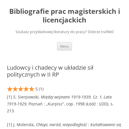
Przejdź
do
Bibliografie prac magisterskich i
treści
licencjackich
Szukasz przykładowej literatury do pracy? Dobrze trafiłeś!
Menu
Ludowcy i chadecy w układzie sił
politycznych w II RP
5
(1)
[1] S. Sierpowski,
Między wojnami 1919-1939. Cz. 1, Lata
1919-1929,
Poznań : „Kurpisz”, cop. 1998 (Łódź : ŁDD), s.
213.
[1] J. Molenda,
Chłopi, naród, niepodległość : kształtowanie się