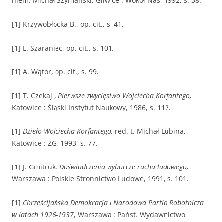
niem. Michał Szymański, Gliwice : Wokół Nas, 1992, s. 38.
[1] Krzywobłocka B., op. cit., s. 41.
[1] L. Szaraniec, op. cit., s. 101.
[1] A. Wątor, op. cit., s. 99.
[1] T. Czekaj ,
Pierwsze zwycięstwo Wojciecha Korfantego,
Katowice : Śląski Instytut Naukowy, 1986, s. 112.
[1]
Dzieło Wojciecha Korfantego
, red. t. Michał Lubina,
Katowice : ZG, 1993, s. 77.
[1] J. Gmitruk,
Doświadczenia wyborcze ruchu ludowego,
Warszawa : Polskie Stronnictwo Ludowe, 1991, s. 101.
[1]
Chrześcijańska Demokracja i Narodowa Partia Robotnicza
w latach 1926-1937
, Warszawa : Państ. Wydawnictwo