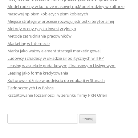
Model rodziny w kulturze masowej np.Model rodziny w kulturze
masowej np pism kobiecych pism kobiecych
Miejsce strategii w procesie rozwoju jednostki terytorialnej
Metody oceny ryzyka inwestycyjnego
Metoda zatrudniania pracowników
Marketing w Internecie
Marka jako ważny element strategii marketingowej
Ludowcy i chadecy w układzie sił politycznych w II RP
Leasing w aspekcie podatkowym, finansowym i księgowym
Leasing jako forma kredytowania
Kulturowe różnice w podejściu do edukacji w Stanach
Zjednoczonych i w Polsce
Kształtowanie tożsamości i wizerunku firmy PKN Orlen
S
z
u