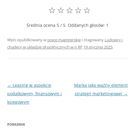
☆
☆
☆
☆
☆
Średnia ocena
5
/ 5. Oddanych głosów:
1
Wpis opublikowany w
prace magisterskie
i otagowany
Ludowcy i
chadecy w układzie sił politycznych w II RP
19 stycznia 2025
.
Nawigacja
←
Leasing w aspekcie
Marka jako ważny element
wpisu
podatkowym, finansowym i
strategii marketingowej
→
księgowym
PORADNIK