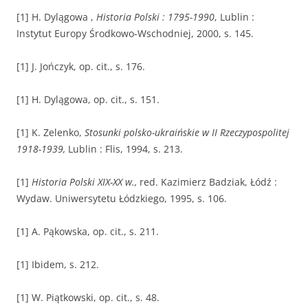
[1] H. Dylągowa ,
Historia Polski : 1795-1990
, Lublin :
Instytut Europy Środkowo-Wschodniej, 2000, s. 145.
[1] J. Jończyk, op. cit., s. 176.
[1] H. Dylągowa, op. cit., s. 151.
[1] K. Zelenko,
Stosunki polsko-ukraińskie w II Rzeczypospolitej
1918-1939,
Lublin : Flis, 1994, s. 213.
[1]
Historia Polski XIX-XX w.,
red. Kazimierz Badziak, Łódź :
Wydaw. Uniwersytetu Łódzkiego, 1995, s. 106.
[1] A. Pąkowska, op. cit., s. 211.
[1] Ibidem, s. 212.
[1] W. Piątkowski, op. cit., s. 48.