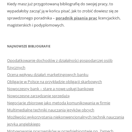
Kiedy masz już przygotowaną bibliografię do swojej pracy, to
wypadałoby zacząć ją w końcu pisać. Jak to zrobić dowiesz się ze
sprawdzonego poradnika –
poradnik pisania prac
licencjackich,
magisterskich i podyplomowych.
NAJNOWSZE BIBLIOGRAFIE
Opodatkowanie dochodów z działalności gospodarczej osób
fizycznych
Ocena wpływu działań marketingowych banku
Obligacje w Polsce na przykładzie obligacji skarbowych
Nowoczesny bank – stare a nowe usługi bankowe
Nowoczesne zarządzanie sprzedażą
Negocjacje zbiorowe jako metoda komunikowania w firmie
Multimedialne techniki nauczania języków obcych
Możliwości wykorzystania niekonwencjonalnych technik nauczania
języka angielskiego
Motywowanie pracowników w przedsiębiorstwie np. Zamech