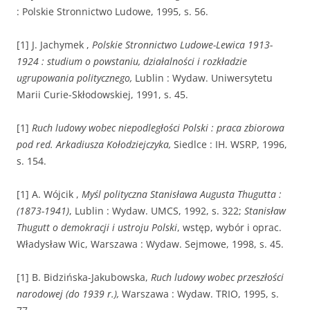
: Polskie Stronnictwo Ludowe, 1995, s. 56.
[1] J. Jachymek ,
Polskie Stronnictwo Ludowe-Lewica 1913-
1924 : studium o powstaniu, działalności i rozkładzie
ugrupowania politycznego,
Lublin : Wydaw. Uniwersytetu
Marii Curie-Skłodowskiej, 1991, s. 45.
[1]
Ruch ludowy wobec niepodległości Polski : praca zbiorowa
pod red. Arkadiusza Kołodziejczyka,
Siedlce : IH. WSRP, 1996,
s. 154.
[1] A. Wójcik ,
Myśl polityczna Stanisława Augusta Thugutta :
(1873-1941)
, Lublin : Wydaw. UMCS, 1992, s. 322;
Stanisław
Thugutt o demokracji i ustroju Polski
, wstęp, wybór i oprac.
Władysław Wic, Warszawa : Wydaw. Sejmowe, 1998, s. 45.
[1] B. Bidzińska-Jakubowska,
Ruch ludowy wobec przeszłości
narodowej (do 1939 r.),
Warszawa : Wydaw. TRIO, 1995, s.