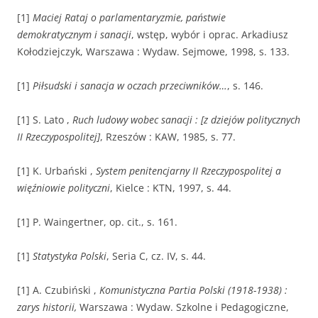
[1]
Maciej Rataj o parlamentaryzmie, państwie
demokratycznym i sanacji
, wstęp, wybór i oprac. Arkadiusz
Kołodziejczyk, Warszawa : Wydaw. Sejmowe, 1998, s. 133.
[1]
Piłsudski i sanacja w oczach przeciwników…
, s. 146.
[1] S. Lato ,
Ruch ludowy wobec sanacji : [z dziejów politycznych
II Rzeczypospolitej]
, Rzeszów : KAW, 1985, s. 77.
[1] K. Urbański ,
System penitencjarny II Rzeczypospolitej a
więźniowie polityczni
, Kielce : KTN, 1997, s. 44.
[1] P. Waingertner, op. cit., s. 161.
[1]
Statystyka Polski
, Seria C, cz. IV, s. 44.
[1] A. Czubiński ,
Komunistyczna Partia Polski (1918-1938) :
zarys historii,
Warszawa : Wydaw. Szkolne i Pedagogiczne,