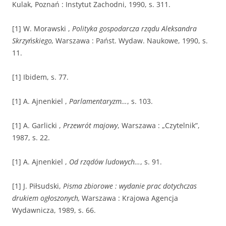
Kulak, Poznań : Instytut Zachodni, 1990, s. 311.
[1] W. Morawski ,
Polityka gospodarcza rządu Aleksandra
Skrzyńskiego,
Warszawa : Państ. Wydaw. Naukowe, 1990, s.
11.
[1] Ibidem, s. 77.
[1] A. Ajnenkiel ,
Parlamentaryzm…
, s. 103.
[1] A. Garlicki ,
Przewrót majowy
, Warszawa : „Czytelnik”,
1987, s. 22.
[1] A. Ajnenkiel ,
Od rządów ludowych…
, s. 91.
[1] J. Piłsudski,
Pisma zbiorowe : wydanie prac dotychczas
drukiem ogłoszonych,
Warszawa : Krajowa Agencja
Wydawnicza, 1989, s. 66.