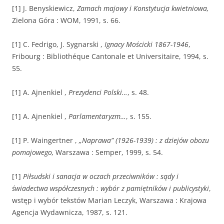
[1] J. Benyskiewicz,
Zamach majowy i Konstytucja kwietniowa,
Zielona Góra : WOM, 1991, s. 66.
[1] C. Fedrigo, J. Sygnarski ,
Ignacy Mościcki 1867-1946
,
Fribourg : Bibliothéque Cantonale et Universitaire, 1994, s.
55.
[1] A. Ajnenkiel ,
Prezydenci Polski…
, s. 48.
[1] A. Ajnenkiel ,
Parlamentaryzm…
, s. 155.
[1] P. Waingertner ,
„Naprawa” (1926-1939) : z dziejów obozu
pomajowego,
Warszawa : Semper, 1999, s. 54.
[1]
Piłsudski i sanacja w oczach przeciwników : sądy i
świadectwa współczesnych : wybór z pamiętników i publicystyki
,
wstęp i wybór tekstów Marian Leczyk, Warszawa : Krajowa
Agencja Wydawnicza, 1987, s. 121.