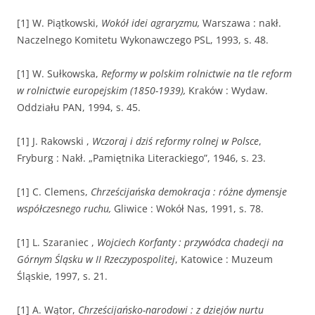
[1] W. Piątkowski,
Wokół idei agraryzmu,
Warszawa : nakł.
Naczelnego Komitetu Wykonawczego PSL, 1993, s. 48.
[1] W. Sułkowska,
Reformy w polskim rolnictwie na tle reform
w rolnictwie europejskim (1850-1939),
Kraków : Wydaw.
Oddziału PAN, 1994, s. 45.
[1] J. Rakowski ,
Wczoraj i dziś reformy rolnej w Polsce
,
Fryburg : Nakł. „Pamiętnika Literackiego”, 1946, s. 23.
[1] C. Clemens,
Chrześcijańska demokracja : różne dymensje
współczesnego ruchu,
Gliwice : Wokół Nas, 1991, s. 78.
[1] L. Szaraniec ,
Wojciech Korfanty : przywódca chadecji na
Górnym Śląsku w II Rzeczypospolitej
, Katowice : Muzeum
Śląskie, 1997, s. 21.
[1] A. Wątor,
Chrześcijańsko-narodowi : z dziejów nurtu