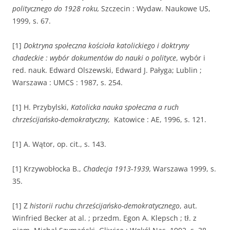
politycznego do 1928 roku,
Szczecin : Wydaw. Naukowe US,
1999, s. 67.
[1]
Doktryna społeczna kościoła katolickiego i doktryny
chadeckie : wybór dokumentów do nauki o polityce
, wybór i
red. nauk. Edward Olszewski, Edward J. Pałyga; Lublin ;
Warszawa : UMCS : 1987, s. 254.
[1] H. Przybylski,
Katolicka nauka społeczna a ruch
chrześcijańsko-demokratyczny,
Katowice : AE, 1996, s. 121.
[1] A. Wątor, op. cit., s. 143.
[1] Krzywobłocka B.,
Chadecja 1913-1939,
Warszawa 1999, s.
35.
[1] Z
historii ruchu chrześcijańsko-demokratycznego
, aut.
Winfried Becker at al. ; przedm. Egon A. Klepsch ; tł. z