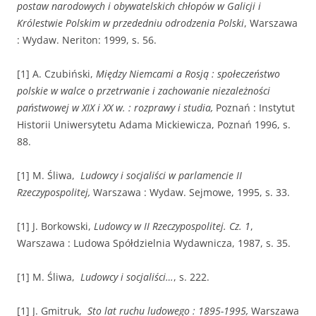
postaw narodowych i obywatelskich chłopów w Galicji i
Królestwie Polskim w przededniu odrodzenia Polski
, Warszawa
: Wydaw. Neriton: 1999, s. 56.
[1] A. Czubiński,
Między Niemcami a Rosją : społeczeństwo
polskie w walce o przetrwanie i zachowanie niezależności
państwowej w XIX i XX w. : rozprawy i studia,
Poznań : Instytut
Historii Uniwersytetu Adama Mickiewicza, Poznań 1996, s.
88.
[1] M. Śliwa,
Ludowcy i socjaliści w parlamencie II
Rzeczypospolitej,
Warszawa : Wydaw. Sejmowe, 1995, s. 33.
[1] J. Borkowski,
Ludowcy w II Rzeczypospolitej. Cz. 1
,
Warszawa : Ludowa Spółdzielnia Wydawnicza, 1987, s. 35.
[1] M. Śliwa,
Ludowcy i socjaliści…
, s. 222.
[1] J. Gmitruk,
Sto lat ruchu ludowego : 1895-1995,
Warszawa