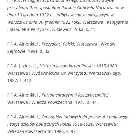
[1]
Proces Eligjusza Niewiadomskiego o zamach na życie
prezydenta Rzeczypospolitej Polskiej Gabryela Narutowicza w
dniu 16 grudnia 1922 r. : odbyty w sądzie okręgowym w
Warszawie dnia 30 grudnia 1922 roku,
Warszawa : Księgarnia
i Skład Nut Perzyński, Niklewicz i S-ka, s. 11.
[1] A. Ajnenkiel ,
Prezydenci Polski
, Warszawa : Wydaw.
Sejmowe, 1991, s. 32.
[1] A. Jezierski ,
Historia gospodarcza Polski : 1815-1980,
Warszawa : Wydawnictwa Uniwersytetu Warszawskiego,
1987, s. 412.
[1] A. Ajnenkiel ,
Parlamentaryzm II Rzeczypospolitej,
Warszawa : Wiedza Powszechna, 1975, s. 44.
[1] A. Ajnenkiel ,
Od rządów ludowych do przewrotu majowego
: zarys dziejów politycznych Polski 1918-1926,
Warszawa :
„Wiedza Powszechna”, 1986, s. 97.