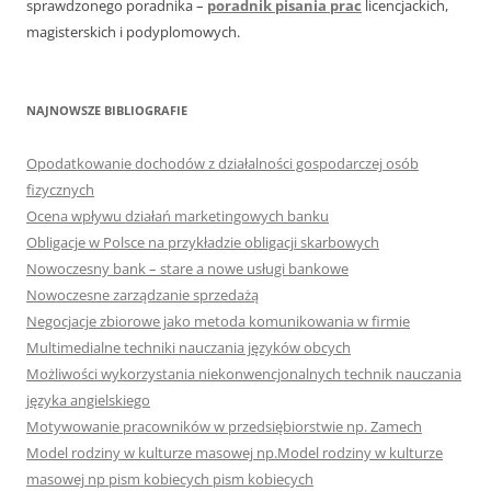
sprawdzonego poradnika –
poradnik pisania prac
licencjackich,
magisterskich i podyplomowych.
NAJNOWSZE BIBLIOGRAFIE
Opodatkowanie dochodów z działalności gospodarczej osób
fizycznych
Ocena wpływu działań marketingowych banku
Obligacje w Polsce na przykładzie obligacji skarbowych
Nowoczesny bank – stare a nowe usługi bankowe
Nowoczesne zarządzanie sprzedażą
Negocjacje zbiorowe jako metoda komunikowania w firmie
Multimedialne techniki nauczania języków obcych
Możliwości wykorzystania niekonwencjonalnych technik nauczania
języka angielskiego
Motywowanie pracowników w przedsiębiorstwie np. Zamech
Model rodziny w kulturze masowej np.Model rodziny w kulturze
masowej np pism kobiecych pism kobiecych