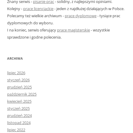
Znany serwis -
pisanie prac
- solidny, z najlepszymi opiniami.
:
Kolejny -
prace licencjackie
- jeden z najdłużej działających w Polsce.
Polecamy też wielkie archiwum -
prace dyplomowe
- tysiące prac
dyplomowych do wyboru.
I na koniec, serwis oferujący
prace magisterskie
- wszystkie
sprawdzone i godne polecenia.
ARCHIWA
lipiec 2026
styczeń 2026
grudzień 2025
październik 2025
kwiecień 2025
styczeń 2025
grudzień 2024
listopad 2024
lipiec 2022