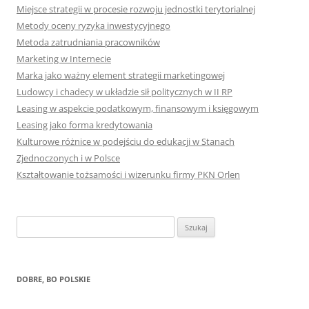
Miejsce strategii w procesie rozwoju jednostki terytorialnej
Metody oceny ryzyka inwestycyjnego
Metoda zatrudniania pracowników
Marketing w Internecie
Marka jako ważny element strategii marketingowej
Ludowcy i chadecy w układzie sił politycznych w II RP
Leasing w aspekcie podatkowym, finansowym i księgowym
Leasing jako forma kredytowania
Kulturowe różnice w podejściu do edukacji w Stanach
Zjednoczonych i w Polsce
Kształtowanie tożsamości i wizerunku firmy PKN Orlen
S
z
u
k
DOBRE, BO POLSKIE
a
j