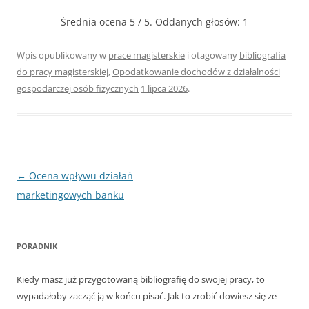
Średnia ocena
5
/ 5. Oddanych głosów:
1
Wpis opublikowany w
prace magisterskie
i otagowany
bibliografia
do pracy magisterskiej
,
Opodatkowanie dochodów z działalności
gospodarczej osób fizycznych
1 lipca 2026
.
Nawigacja
←
Ocena wpływu działań
wpisu
marketingowych banku
PORADNIK
Kiedy masz już przygotowaną bibliografię do swojej pracy, to
wypadałoby zacząć ją w końcu pisać. Jak to zrobić dowiesz się ze