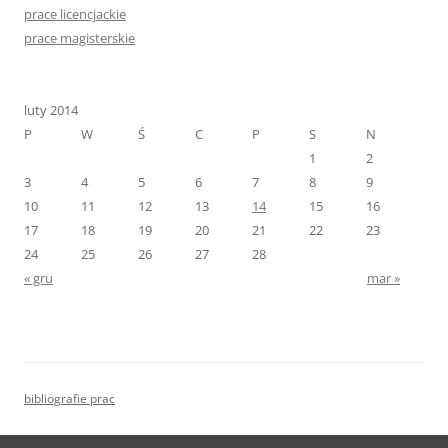
prace licencjackie
prace magisterskie
luty 2014
P
W
Ś
C
P
S
N
1
2
3
4
5
6
7
8
9
10
11
12
13
14
15
16
17
18
19
20
21
22
23
24
25
26
27
28
« gru
mar »
bibliografie prac