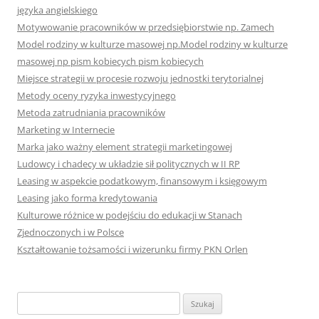
języka angielskiego
Motywowanie pracowników w przedsiębiorstwie np. Zamech
Model rodziny w kulturze masowej np.Model rodziny w kulturze
masowej np pism kobiecych pism kobiecych
Miejsce strategii w procesie rozwoju jednostki terytorialnej
Metody oceny ryzyka inwestycyjnego
Metoda zatrudniania pracowników
Marketing w Internecie
Marka jako ważny element strategii marketingowej
Ludowcy i chadecy w układzie sił politycznych w II RP
Leasing w aspekcie podatkowym, finansowym i księgowym
Leasing jako forma kredytowania
Kulturowe różnice w podejściu do edukacji w Stanach
Zjednoczonych i w Polsce
Kształtowanie tożsamości i wizerunku firmy PKN Orlen
S
z