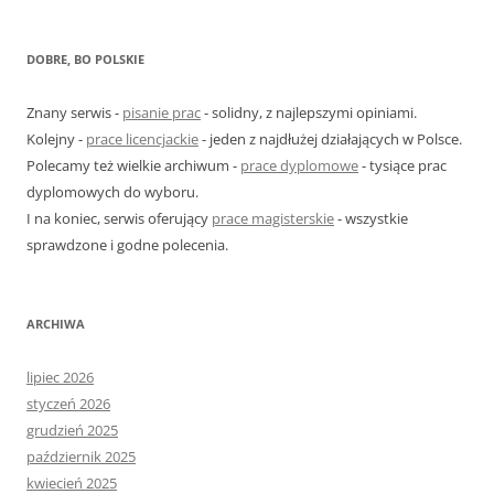
u
k
DOBRE, BO POLSKIE
a
j
Znany serwis -
pisanie prac
- solidny, z najlepszymi opiniami.
:
Kolejny -
prace licencjackie
- jeden z najdłużej działających w Polsce.
Polecamy też wielkie archiwum -
prace dyplomowe
- tysiące prac
dyplomowych do wyboru.
I na koniec, serwis oferujący
prace magisterskie
- wszystkie
sprawdzone i godne polecenia.
ARCHIWA
lipiec 2026
styczeń 2026
grudzień 2025
październik 2025
kwiecień 2025