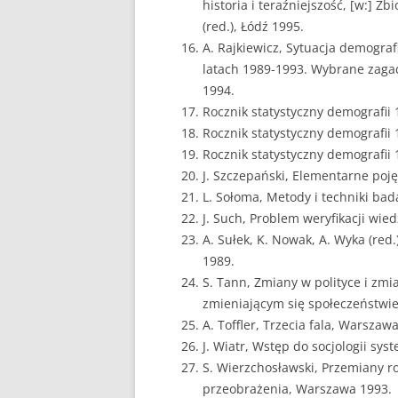
historia i teraźniejszość, [w:] Zb
(red.), Łódź 1995.
A. Rajkiewicz, Sytuacja demografi
latach 1989-1993. Wybrane zagad
1994.
Rocznik statystyczny demografii
Rocznik statystyczny demografii
Rocznik statystyczny demografii
J. Szczepański, Elementarne poję
L. Sołoma, Metody i techniki bad
J. Such, Problem weryfikacji wie
A. Sułek, K. Nowak, A. Wyka (red
1989.
S. Tann, Zmiany w polityce i zmia
zmieniającym się społeczeństwie
A. Toffler, Trzecia fala, Warszaw
J. Wiatr, Wstęp do socjologii sy
S. Wierzchosławski, Przemiany ro
przeobrażenia, Warszawa 1993.