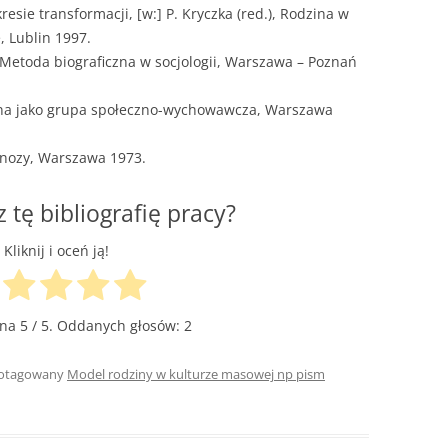
esie transformacji, [w:] P. Kryczka (red.), Rodzina w
, Lublin 1997.
), Metoda biograficzna w socjologii, Warszawa – Poznań
zina jako grupa społeczno-wychowawcza, Warszawa
gnozy, Warszawa 1973.
z tę bibliografię pracy?
Kliknij i oceń ją!
ena
5
/ 5. Oddanych głosów:
2
 otagowany
Model rodziny w kulturze masowej np pism