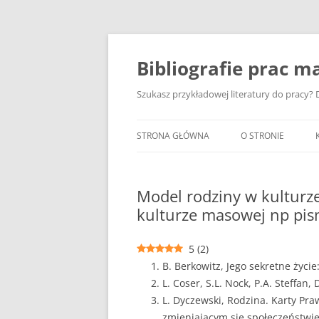
Przejdź
do
treści
Bibliografie prac ma
Szukasz przykładowej literatury do pracy? D
STRONA GŁÓWNA
O STRONIE
Model rodziny w kulturz
kulturze masowej np pis
5
(
2
)
B. Berkowitz, Jego sekretne życi
L. Coser, S.L. Nock, P.A. Steffan,
L. Dyczewski, Rodzina. Karty Praw
zmieniającym się społeczeństwie