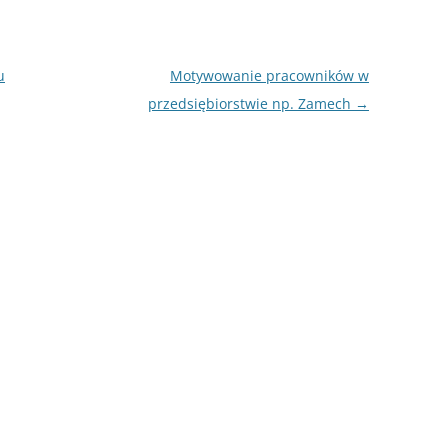
u
Motywowanie pracowników w
przedsiębiorstwie np. Zamech
→