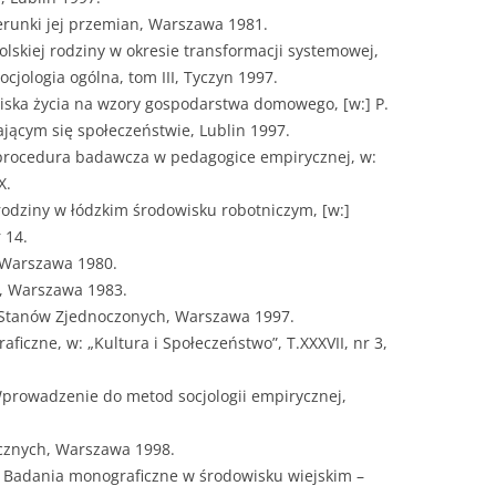
ierunki jej przemian, Warszawa 1981.
lskiej rodziny w okresie transformacji systemowej,
ocjologia ogólna, tom III, Tyczyn 1997.
iska życia na wzory gospodarstwa domowego, [w:] P.
ającym się społeczeństwie, Lublin 1997.
 procedura badawcza w pedagogice empirycznej, w:
X.
odziny w łódzkim środowisku robotniczym, [w:]
 14.
 Warszawa 1980.
y, Warszawa 1983.
 Stanów Zjednoczonych, Warszawa 1997.
iczne, w: „Kultura i Społeczeństwo”, T.XXXVII, nr 3,
Wprowadzenie do metod socjologii empirycznej,
icznych, Warszawa 1998.
, Badania monograficzne w środowisku wiejskim –