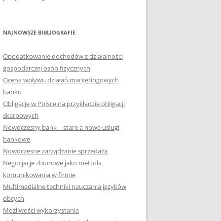
NAJNOWSZE BIBLIOGRAFIE
Opodatkowanie dochodów z działalności
gospodarczej osób fizycznych
Ocena wpływu działań marketingowych
banku
Obligacje w Polsce na przykładzie obligacji
skarbowych
Nowoczesny bank – stare a nowe usługi
bankowe
Nowoczesne zarządzanie sprzedażą
Negocjacje zbiorowe jako metoda
komunikowania w firmie
Multimedialne techniki nauczania języków
obcych
Możliwości wykorzystania