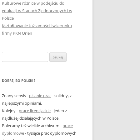
Kulturowe różnice w podejściu do
edukacji w Stanach Zjednoczonych i w
Polsce
Kształtowanie tożsamości i wizerunku
firmy PKN Orlen
Szukaj:
DOBRE, BO POLSKIE
Znany serwis -
pisanie prac
- solidny, z
najlepszymi opiniami.
Kolejny -
prace licencjackie
- jeden z
najdłużej działających w Polsce.
Polecamy też wielkie archiwum -
prace
dyplomowe
- tysiące prac dyplomowych