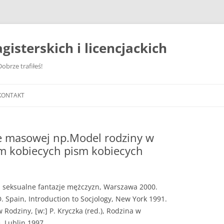
gisterskich i licencjackich
obrze trafiłeś!
KONTAKT
e masowej np.Model rodziny w
m kobiecych pism kobiecych
e: seksualne fantazje mężczyzn, Warszawa 2000.
 D. Spain, Introduction to Socjology, New York 1991.
 Rodziny, [w:] P. Kryczka (red.), Rodzina w
, Lublin 1997.