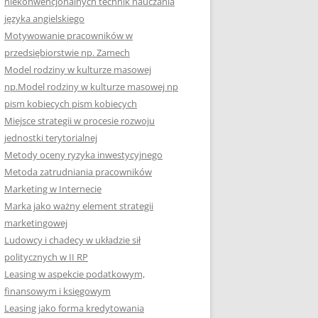
niekonwencjonalnych technik nauczania
języka angielskiego
Motywowanie pracowników w
przedsiębiorstwie np. Zamech
Model rodziny w kulturze masowej
np.Model rodziny w kulturze masowej np
pism kobiecych pism kobiecych
Miejsce strategii w procesie rozwoju
jednostki terytorialnej
Metody oceny ryzyka inwestycyjnego
Metoda zatrudniania pracowników
Marketing w Internecie
Marka jako ważny element strategii
marketingowej
Ludowcy i chadecy w układzie sił
politycznych w II RP
Leasing w aspekcie podatkowym,
finansowym i księgowym
Leasing jako forma kredytowania