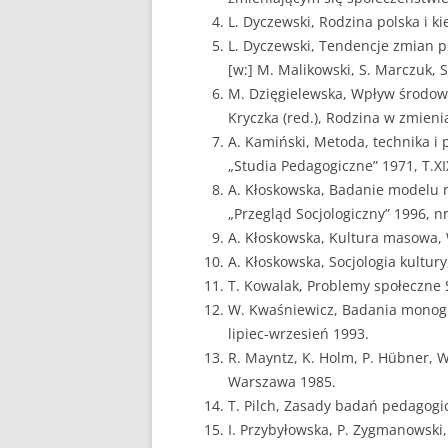
L. Dyczewski, Rodzina polska i k
L. Dyczewski, Tendencje zmian po
[w:] M. Malikowski, S. Marczuk, S
M. Dzięgielewska, Wpływ środow
Kryczka (red.), Rodzina w zmieni
A. Kamiński, Metoda, technika i
„Studia Pedagogiczne” 1971, T.XI
A. Kłoskowska, Badanie modelu r
„Przegląd Socjologiczny” 1996, nr
A. Kłoskowska, Kultura masowa,
A. Kłoskowska, Socjologia kultur
T. Kowalak, Problemy społeczne
W. Kwaśniewicz, Badania monograf
lipiec-wrzesień 1993.
R. Mayntz, K. Holm, P. Hübner, 
Warszawa 1985.
T. Pilch, Zasady badań pedagog
I. Przybyłowska, P. Zygmanowski