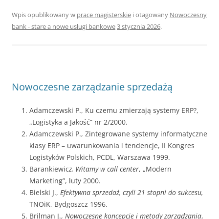
Wpis opublikowany w
prace magisterskie
i otagowany
Nowoczesny
bank - stare a nowe usługi bankowe
3 stycznia 2026
.
Nowoczesne zarządzanie sprzedażą
Adamczewski P., Ku czemu zmierzają systemy ERP?,
„Logistyka a Jakość” nr 2/2000.
Adamczewski P., Zintegrowane systemy informatyczne
klasy ERP – uwarunkowania i tendencje, II Kongres
Logistyków Polskich, PCDL, Warszawa 1999.
Barankiewic
z
, Witamy w call center
, „Modern
Marketing”, luty 2000.
Bielski J.,
Efektywna sprzedaż, czyli 21 stopni do sukcesu,
TNOiK, Bydgoszcz 1996.
Brilman J.,
Nowoczesne koncepcje i metody zarządzania
,