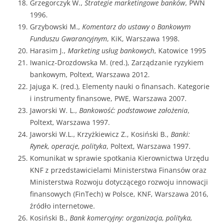
Grzegorczyk W.,
Strategie marketingowe banków
, PWN
1996.
Grzybowski M.,
Komentarz do ustawy o Bankowym
Funduszu Gwarancyjnym
, KiK, Warszawa 1998.
Harasim J.,
Marketing usług bankowych
, Katowice 1995
Iwanicz-Drozdowska M. (red.), Zarządzanie ryzykiem
bankowym, Poltext, Warszawa 2012.
Jajuga K. (red.), Elementy nauki o finansach. Kategorie
i instrumenty finansowe, PWE, Warszawa 2007.
Jaworski W. L.,
Bankowość: podstawowe założenia
,
Poltext, Warszawa 1997.
Jaworski W.L., Krzyżkiewicz Z., Kosiński B.,
Banki:
Rynek, operacje, polityka
, Poltext, Warszawa 1997.
Komunikat w sprawie spotkania Kierownictwa Urzędu
KNF z przedstawicielami Ministerstwa Finansów oraz
Ministerstwa Rozwoju dotyczącego rozwoju innowacji
finansowych (FinTech) w Polsce, KNF, Warszawa 2016,
źródło internetowe.
Kosiński B.,
Bank komercyjny: organizacja, polityka,