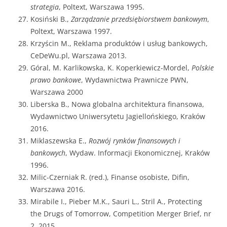
strategia
, Poltext, Warszawa 1995.
Kosiński B.,
Zarządzanie przedsiębiorstwem bankowym
,
Poltext, Warszawa 1997.
Krzyścin M., Reklama produktów i usług bankowych,
CeDeWu.pl, Warszawa 2013.
Góral, M. Karlikowska, K. Koperkiewicz-Mordel,
Polskie
prawo bankowe
, Wydawnictwa Prawnicze PWN,
Warszawa 2000
Liberska B., Nowa globalna architektura finansowa,
Wydawnictwo Uniwersytetu Jagiellońskiego, Kraków
2016.
Miklaszewska E.,
Rozwój rynków finansowych i
bankowych
, Wydaw. Informacji Ekonomicznej, Kraków
1996.
Milic-Czerniak R. (red.), Finanse osobiste, Difin,
Warszawa 2016.
Mirabile I., Pieber M.K., Sauri L., Stril A., Protecting
the Drugs of Tomorrow, Competition Merger Brief, nr
2, 2015.