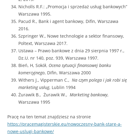
Nicholls R.F.: „Promocja i sprzedaż usług bankowych”
Warszawa 1995.
Pacud R., Bank i agent bankowy, Difin, Warszawa
2016.
Szpringer W., Nowe technologie a sektor finansowy,
Poltext, Warszawa 2017.
Ustawa – Prawo bankowe z dnia 29 sierpnia 1997 r.,
Dz.U. nr 140, poz. 939, Warszawa 1997.
Bień, H, Sokół,
Ocena sytuacji finansowej banku
komercyjnego
, Difin, Warszawa 2000
Withers J., Vipperman C.,
Na czym polega i jak robi się
marketing usług
, Lublin 1994
Żurawik B., Żurawik W.,
Marketing bankowy
,
Warszawa 1995
Pracę na ten temat znajdziesz na stronie
https://pracemagisterskie.eu/nowoczesny-bank-stare-a-
nowe-uslugi-bankowe/