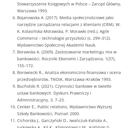
Stowarzyszenie Księgowych w Polsce – Zarząd Główny,
Warszawa 1993.
Bojanowska A. (2017). Media społecznościowe jako
narzędzie zarządzania relacjami z klientami (CRM). W:
K. Kolasińska-Morawska, P. Morawki (red.), Agile
Commerce – technologie przyszłości (s. 299–312).
Wydawnictwo Społecznej Akademii Nauk.
Borawska A. (2009). Zastosowanie marketingu mix w
bankowości. Roczniki Ekonomii i Zarządzania, 1(37),
155–172.
Borowiecki R., Analiza ekonomiczno-finansowa i ocena
przedsiębiorstw, TNOiK, Warszawa–Kraków 1993.
Bucholski R. (2021). Czynności bankowe w świetle
ustaw bankowych. Dyskurs Prawniczy i
Administracyjny, 3, 7–23.
Cenker E., Public relations, Wydawnictwo Wyższej
Szkoły Bankowości, Poznań 2000.
Cichorska J., Garczyński D., Iwańczuk-Kaliska A.,
Jurkowska A., Kil K., Klimontowicz M., Kotliński G.,