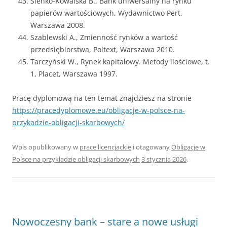
Sieńko-Kowalska B., Bank uniwersalny na rynku
papierów wartościowych, Wydawnictwo Pert,
Warszawa 2008.
Szablewski A., Zmienność rynków a wartość
przedsiębiorstwa, Poltext, Warszawa 2010.
Tarczyński W., Rynek kapitałowy. Metody ilościowe, t.
1, Placet, Warszawa 1997.
Pracę dyplomową na ten temat znajdziesz na stronie
https://pracedyplomowe.eu/obligacje-w-polsce-na-
przykadzie-obligacji-skarbowych/
Wpis opublikowany w
prace licencjackie
i otagowany
Obligacje w
Polsce na przykładzie obligacji skarbowych
3 stycznia 2026
.
Nowoczesny bank – stare a nowe usługi