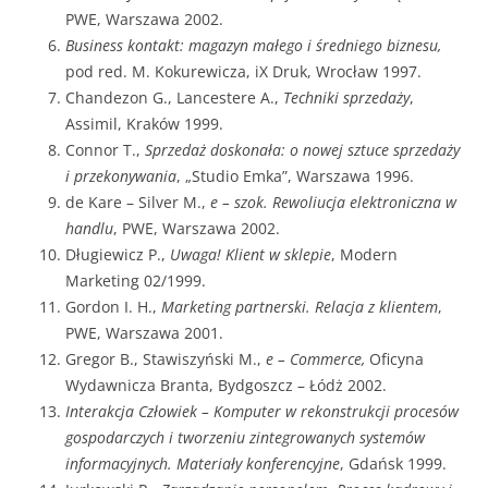
PWE, Warszawa 2002.
Business kontakt: magazyn małego i średniego biznesu,
pod red. M. Kokurewicza, iX Druk, Wrocław 1997.
Chandezon G., Lancestere A.,
Techniki sprzedaży
,
Assimil, Kraków 1999.
Connor T.,
Sprzedaż doskonała: o nowej sztuce sprzedaży
i przekonywania
, „Studio Emka”, Warszawa 1996.
de Kare – Silver M.,
e – szok.
Rewoliucja elektroniczna w
handlu
, PWE, Warszawa 2002.
Długiewicz P.,
Uwaga! Klient w sklepie
, Modern
Marketing 02/1999.
Gordon I. H.,
Marketing partnerski.
Relacja z klientem
,
PWE, Warszawa 2001.
Gregor B., Stawiszyński M.,
e – Commerce,
Oficyna
Wydawnicza Branta, Bydgoszcz – Łódż 2002.
Interakcja Człowiek – Komputer w rekonstrukcji procesów
gospodarczych i tworzeniu zintegrowanych systemów
informacyjnych. Materiały konferencyjne
, Gdańsk 1999.