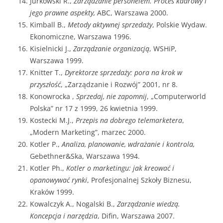
Jurkowski R.,
Zarządzanie personelem. Proces kadrowy i
jego prawne aspekty,
ABC, Warszawa 2000.
Kimball B.,
Metody aktywnej sprzedaży
, Polskie Wydaw.
Ekonomiczne, Warszawa 1996.
Kisielnicki J.,
Zarządzanie organizacją
, WSHiP,
Warszawa 1999.
Knitter T.,
Dyrektorze sprzedaży: pora na krok w
przyszłość
, „Zarządzanie i Rozwój” 2001, nr 8.
Konowrocka ,
Sprzedaj, nie zapomnij
, „Computerworld
Polska” nr 17 z 1999, 26 kwietnia 1999.
Kostecki M.J.,
Przepis na dobrego telemarketera
,
„Modern Marketing”, marzec 2000.
Kotler P.,
Analiza, planowanie, wdrażanie i kontrola,
Gebethner&Ska, Warszawa 1994.
Kotler Ph.,
Kotler o marketingu: jak kreować i
opanowywać rynki
, Profesjonalnej Szkoły Biznesu,
Kraków 1999.
Kowalczyk A., Nogalski B.,
Zarządzanie wiedzą.
Koncepcja i narzędzia
, Difin, Warszawa 2007.