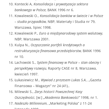
Kontecki A,
Konsolidacja i prywatyzacja sektora
bankowego w Polsce,
BANK 1996 nr 6.
Kowalewski O.,
Konsolidacja banków w świecie i w Polsce
– studia przypadków,
NBP, Materiały i Studia nr 79,
Warszawa, lipiec 1998.
Kowalewski P.,
Euro a międzynarodowy system walutowy,
NBP, Warszawa 2001.
Kulpa N.,
Oczyszczanie portfeli kredytowych a
restrukturyzacja finansowa przedsiębiorstw,
BANK 1996
nr 10.
Lachowski S.,
System finansowy w Polsce – stan obecny i
perspektywy rozwoju,
Raporty CASE nr 8, Warszawa,
kwiecień 1997.
Łukasiewicz M.,
Wywiad z prezesem Lukas S.A.
, „Gazeta
Finansowa – Magazyn” nr 24 (41),.
Milewski S.,
Zarys historii Powszechnej Kasy
Oszczędności
, [w:]
„Akademia Bankowości”
1998, nr 1.
Nadeszło Millennium
, „Marketing Polska” z 11-24