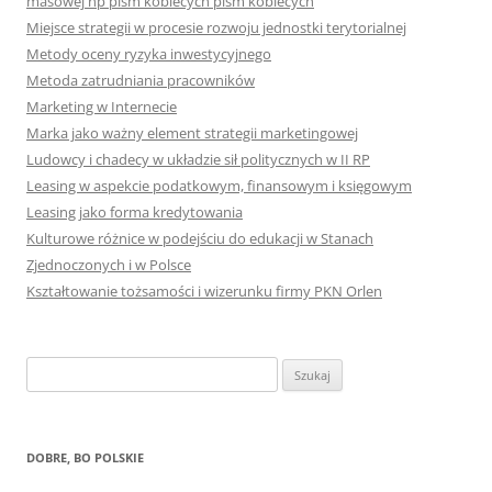
masowej np pism kobiecych pism kobiecych
Miejsce strategii w procesie rozwoju jednostki terytorialnej
Metody oceny ryzyka inwestycyjnego
Metoda zatrudniania pracowników
Marketing w Internecie
Marka jako ważny element strategii marketingowej
Ludowcy i chadecy w układzie sił politycznych w II RP
Leasing w aspekcie podatkowym, finansowym i księgowym
Leasing jako forma kredytowania
Kulturowe różnice w podejściu do edukacji w Stanach
Zjednoczonych i w Polsce
Kształtowanie tożsamości i wizerunku firmy PKN Orlen
S
z
u
k
DOBRE, BO POLSKIE
a