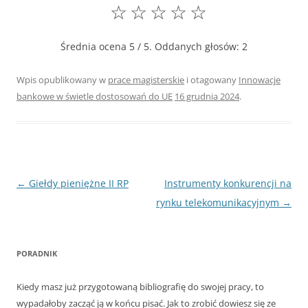
☆
☆
☆
☆
☆
Średnia ocena
5
/ 5. Oddanych głosów:
2
Wpis opublikowany w
prace magisterskie
i otagowany
Innowacje
bankowe w świetle dostosowań do UE
16 grudnia 2024
.
Nawigacja
←
Giełdy pieniężne II RP
Instrumenty konkurencji na
wpisu
rynku telekomunikacyjnym
→
PORADNIK
Kiedy masz już przygotowaną bibliografię do swojej pracy, to
wypadałoby zacząć ją w końcu pisać. Jak to zrobić dowiesz się ze