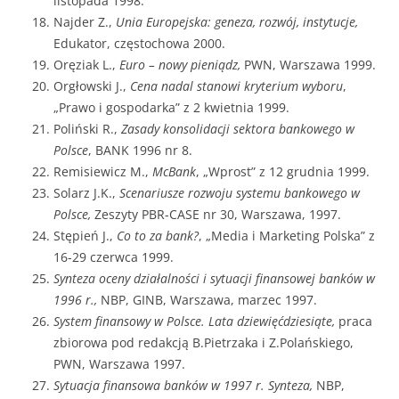
listopada 1998.
Najder Z.,
Unia Europejska: geneza, rozwój, instytucje,
Edukator, częstochowa 2000.
Oręziak L.,
Euro – nowy pieniądz,
PWN, Warszawa 1999.
Orgłowski J.,
Cena nadal stanowi kryterium wyboru
,
„Prawo i gospodarka” z 2 kwietnia 1999.
Poliński R.,
Zasady konsolidacji sektora bankowego w
Polsce
, BANK 1996 nr 8.
Remisiewicz M.,
McBank
, „Wprost” z 12 grudnia 1999.
Solarz J.K.,
Scenariusze rozwoju systemu bankowego w
Polsce,
Zeszyty PBR-CASE nr 30, Warszawa, 1997.
Stępień J.,
Co to za bank?
, „Media i Marketing Polska” z
16-29 czerwca 1999.
Synteza oceny działalności i sytuacji finansowej banków w
1996 r.,
NBP, GINB, Warszawa, marzec 1997.
System finansowy w Polsce. Lata dziewięćdziesiąte,
praca
zbiorowa pod redakcją B.Pietrzaka i Z.Polańskiego,
PWN, Warszawa 1997.
Sytuacja finansowa banków w 1997 r. Synteza,
NBP,