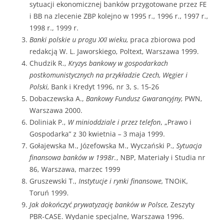
sytuacji ekonomicznej banków przygotowane przez FE
i BB na zlecenie ZBP kolejno w 1995 r., 1996 r., 1997 r.,
1998 r., 1999 r.
Banki polskie u progu XXI wieku,
praca zbiorowa pod
redakcją W. L. Jaworskiego, Poltext, Warszawa 1999.
Chudzik R.,
Kryzys bankowy w gospodarkach
postkomunistycznych na przykładzie Czech, Węgier i
Polski,
Bank i Kredyt 1996, nr 3, s. 15-26
Dobaczewska A.,
Bankowy Fundusz Gwarancyjny,
PWN,
Warszawa 2000.
Doliniak P.,
W minioddziale i przez telefon
, „Prawo i
Gospodarka” z 30 kwietnia – 3 maja 1999.
Gołajewska M., Józefowska M., Wyczański P.,
Sytuacja
finansowa banków w 1998r.
, NBP, Materiały i Studia nr
86, Warszawa, marzec 1999
Gruszewski T.,
Instytucje i rynki finansowe,
TNOiK,
Toruń 1999.
Jak dokończyć prywatyzację banków w Polsce,
Zeszyty
PBR-CASE. Wydanie specjalne, Warszawa 1996.