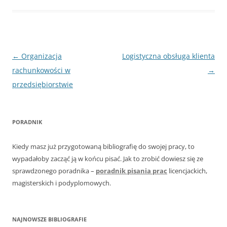
Nawigacja
←
Organizacja
Logistyczna obsługa klienta
wpisu
rachunkowości w
→
przedsiębiorstwie
PORADNIK
Kiedy masz już przygotowaną bibliografię do swojej pracy, to
wypadałoby zacząć ją w końcu pisać. Jak to zrobić dowiesz się ze
sprawdzonego poradnika –
poradnik pisania prac
licencjackich,
magisterskich i podyplomowych.
NAJNOWSZE BIBLIOGRAFIE