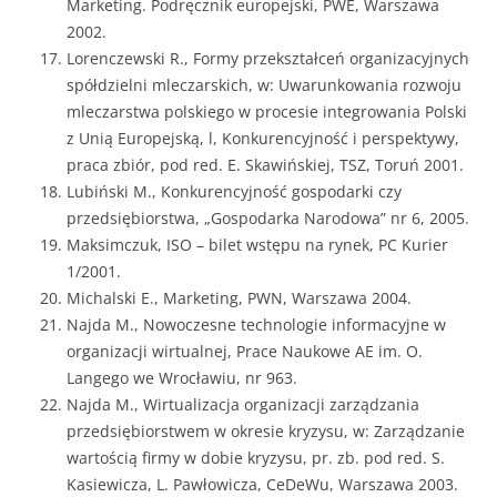
Marketing. Podręcznik europejski, PWE, Warszawa
2002.
Lorenczewski R., Formy przekształceń organizacyjnych
spółdzielni mleczarskich, w: Uwarunkowania rozwoju
mleczarstwa polskiego w procesie integrowania Polski
z Unią Europejską, l, Konkurencyjność i perspektywy,
praca zbiór, pod red. E. Skawińskiej, TSZ, Toruń 2001.
Lubiński M., Konkurencyjność gospodarki czy
przedsiębiorstwa, „Gospodarka Narodowa” nr 6, 2005.
Maksimczuk, ISO – bilet wstępu na rynek, PC Kurier
1/2001.
Michalski E., Marketing, PWN, Warszawa 2004.
Najda M., Nowoczesne technologie informacyjne w
organizacji wirtualnej, Prace Naukowe AE im. O.
Langego we Wrocławiu, nr 963.
Najda M., Wirtualizacja organizacji zarządzania
przedsiębiorstwem w okresie kryzysu, w: Zarządzanie
wartością firmy w dobie kryzysu, pr. zb. pod red. S.
Kasiewicza, L. Pawłowicza, CeDeWu, Warszawa 2003.