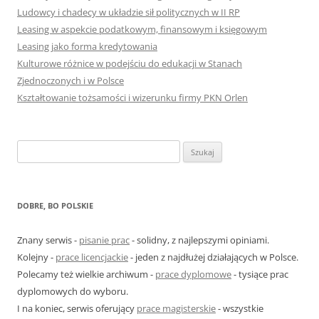
Ludowcy i chadecy w układzie sił politycznych w II RP
Leasing w aspekcie podatkowym, finansowym i księgowym
Leasing jako forma kredytowania
Kulturowe różnice w podejściu do edukacji w Stanach
Zjednoczonych i w Polsce
Kształtowanie tożsamości i wizerunku firmy PKN Orlen
S
z
u
k
DOBRE, BO POLSKIE
a
j
Znany serwis -
pisanie prac
- solidny, z najlepszymi opiniami.
:
Kolejny -
prace licencjackie
- jeden z najdłużej działających w Polsce.
Polecamy też wielkie archiwum -
prace dyplomowe
- tysiące prac
dyplomowych do wyboru.
I na koniec, serwis oferujący
prace magisterskie
- wszystkie