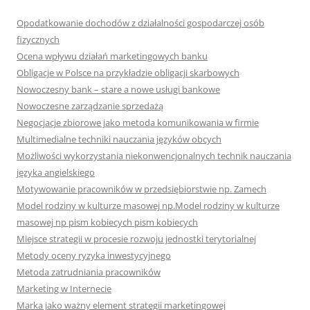
Opodatkowanie dochodów z działalności gospodarczej osób
fizycznych
Ocena wpływu działań marketingowych banku
Obligacje w Polsce na przykładzie obligacji skarbowych
Nowoczesny bank – stare a nowe usługi bankowe
Nowoczesne zarządzanie sprzedażą
Negocjacje zbiorowe jako metoda komunikowania w firmie
Multimedialne techniki nauczania języków obcych
Możliwości wykorzystania niekonwencjonalnych technik nauczania
języka angielskiego
Motywowanie pracowników w przedsiębiorstwie np. Zamech
Model rodziny w kulturze masowej np.Model rodziny w kulturze
masowej np pism kobiecych pism kobiecych
Miejsce strategii w procesie rozwoju jednostki terytorialnej
Metody oceny ryzyka inwestycyjnego
Metoda zatrudniania pracowników
Marketing w Internecie
Marka jako ważny element strategii marketingowej