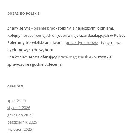
u
k
DOBRE, BO POLSKIE
a
j
Znany serwis -
pisanie prac
- solidny, z najlepszymi opiniami.
:
Kolejny -
prace licencjackie
- jeden z najdłużej działających w Polsce.
Polecamy też wielkie archiwum -
prace dyplomowe
- tysiące prac
dyplomowych do wyboru.
I na koniec, serwis oferujący
prace magisterskie
- wszystkie
sprawdzone i godne polecenia.
ARCHIWA
lipiec 2026
styczeń 2026
grudzień 2025
październik 2025
kwiecień 2025