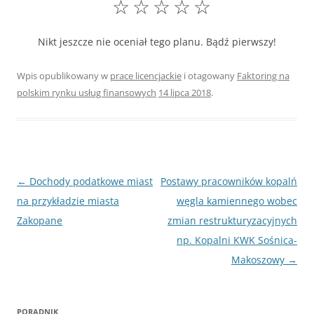
☆
☆
☆
☆
☆
Nikt jeszcze nie oceniał tego planu. Bądź pierwszy!
Wpis opublikowany w
prace licencjackie
i otagowany
Faktoring na
polskim rynku usług finansowych
14 lipca 2018
.
Nawigacja
←
Dochody podatkowe miast
Postawy pracowników kopalń
wpisu
na przykładzie miasta
węgla kamiennego wobec
Zakopane
zmian restrukturyzacyjnych
np. Kopalni KWK Sośnica-
Makoszowy
→
PORADNIK