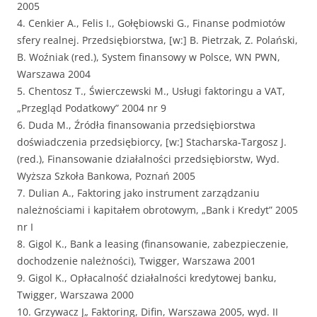
2005
4. Cenkier A., Felis I., Gołębiowski G., Finanse podmiotów
sfery realnej. Przedsiębiorstwa, [w:] B. Pietrzak, Z. Polański,
B. Woźniak (red.), System finansowy w Polsce, WN PWN,
Warszawa 2004
5. Chentosz T., Świerczewski M., Usługi faktoringu a VAT,
„Przegląd Podatkowy” 2004 nr 9
6. Duda M., Źródła finansowania przedsiębiorstwa
doświadczenia przedsiębiorcy, [w:] Stacharska-Targosz J.
(red.), Finansowanie działalności przedsiębiorstw, Wyd.
Wyższa Szkoła Bankowa, Poznań 2005
7. Dulian A., Faktoring jako instrument zarządzaniu
należnościami i kapitałem obrotowym, „Bank i Kredyt” 2005
nr I
8. Gigol K., Bank a leasing (finansowanie, zabezpieczenie,
dochodzenie należności), Twigger, Warszawa 2001
9. Gigol K., Opłacalność działalności kredytowej banku,
Twigger, Warszawa 2000
10. Grzywacz J„ Faktoring, Difin, Warszawa 2005, wyd. II