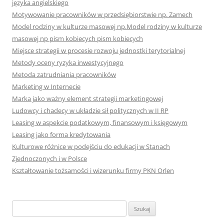
języka angielskiego
Motywowanie pracowników w przedsiębiorstwie np. Zamech
Model rodziny w kulturze masowej np.Model rodziny w kulturze
masowej np pism kobiecych pism kobiecych
Miejsce strategii w procesie rozwoju jednostki terytorialnej
Metody oceny ryzyka inwestycyjnego
Metoda zatrudniania pracowników
Marketing w Internecie
Marka jako ważny element strategii marketingowej
Ludowcy i chadecy w układzie sił politycznych w II RP
Leasing w aspekcie podatkowym, finansowym i księgowym
Leasing jako forma kredytowania
Kulturowe różnice w podejściu do edukacji w Stanach
Zjednoczonych i w Polsce
Kształtowanie tożsamości i wizerunku firmy PKN Orlen
S
z