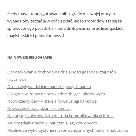
Kiedy masz już przygotowaną bibliografię do swojej pracy, to
wypadałoby zacząć ją w końcu pisać. Jak to zrobić dowiesz się ze
sprawdzonego poradnika –
poradnik pisania prac
licencjackich,
magisterskich i podyplomowych.
NAJNOWSZE BIBLIOGRAFIE
Opodatkowanie dochodów z działalności gospodarczej osób
fizycznych
Ocena wpływu działań marketingowych banku
Obligacje w Polsce na przykładzie obligacji skarbowych
Nowoczesny bank – stare a nowe usługi bankowe
Nowoczesne zarządzanie sprzedażą
Negocjacje zbiorowe jako metoda komunikowania w firmie
Multimedialne techniki nauczania języków obcych
Możliwości wykorzystania niekonwencjonalnych technik nauczania