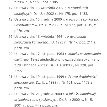
z 2002 r., Nr 169, poz. 1386
Ustawa z dn. 13 września 2002 r.
o produktach
biobójczych
, Dz. U. z 2002 r., Nr 175, poz. 1433.
Ustawa z dn. 15 grudnia 2000 r.
o ochronie konkurencji
i konsumentów
, Dz. U. z 2000 r., nr 122, poz. 1319, z
późn. zm.
Ustawa z dn. 16 kwietnia 1993 r.
o zwalczaniu
nieuczciwej konkurencji
, U. 1993 r., Nr 47, poz. 211 z
późn. zm.
Ustawa z dn. 17 listopada 1964 r.
Kodeks postępowania
cywilnego
, Tekst ujednolicony, uwzględniający zmiany
z 28 listopada 2003 r. Dz. U. z 2003 r., Nr 228, poz.
2255.
Ustawa z dn. 19 listopada 1999 r.
Prawo działalności
gospodarczej
, Dz. U. z 1999 r., Nr 101, poz. 1178 z
późn. zm.
Ustawa z dn. 21 grudnia 2000 r.
o jakości handlowej
artykułów rolno-spożywczych
, Dz. U. z 2000 r., Nr 5z
2001 r., poz. 44 z późn. zm.