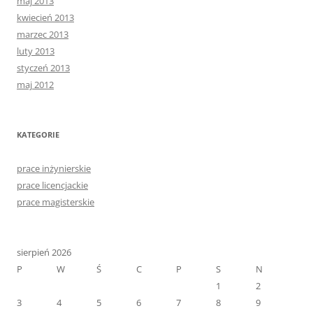
maj 2013
kwiecień 2013
marzec 2013
luty 2013
styczeń 2013
maj 2012
KATEGORIE
prace inżynierskie
prace licencjackie
prace magisterskie
sierpień 2026
P
W
Ś
C
P
S
N
1
2
3
4
5
6
7
8
9