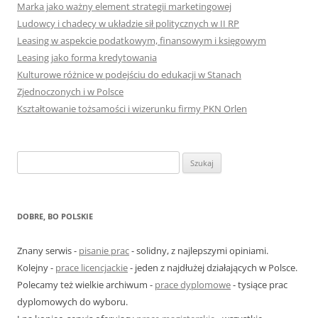
Marka jako ważny element strategii marketingowej
Ludowcy i chadecy w układzie sił politycznych w II RP
Leasing w aspekcie podatkowym, finansowym i księgowym
Leasing jako forma kredytowania
Kulturowe różnice w podejściu do edukacji w Stanach
Zjednoczonych i w Polsce
Kształtowanie tożsamości i wizerunku firmy PKN Orlen
S
z
u
k
DOBRE, BO POLSKIE
a
j
Znany serwis -
pisanie prac
- solidny, z najlepszymi opiniami.
:
Kolejny -
prace licencjackie
- jeden z najdłużej działających w Polsce.
Polecamy też wielkie archiwum -
prace dyplomowe
- tysiące prac
dyplomowych do wyboru.