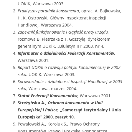
UOKiK, Warszawa 2003.
Praktyczny poradnik konsumenta
, oprac. A. Bajkowska,
H. K. Ostrowski, Główny Inspektorat Inspekcji
Handlowej, Warszawa 2004.
Zapewnić funkcjonowanie i ciągłość pracy urzędu,
rozmowa B. Pietrzaka z T. Gosztyłą, dyrektorem
generalnym UOKiK, „Biuletyn IH” 2003, nr 4.
Informator o działalności Federacji Konsumentów,
Warszawa 2001.
Raport UOKiK o rozwoju polityki konsumenckiej w 2002
roku
, UOKiK, Warszawa 2003.
Sprawozdanie z działalności Inspekcji Handlowej w 2003
roku
, Warszawa, marzec 2004.
Statut Federacji Konsumentów,
Warszawa 2001.
Streżyńska A
., Ochrona konsumenta w Unii
Europejskiej i Polsce,
„Samorząd terytorialny i Unia
Europejska” 2000, zeszyt 10.
Powałowski A., Koroluk S., Prawo Ochrony
Konsumentów, Prawo i Praktyka Gospodarcza,