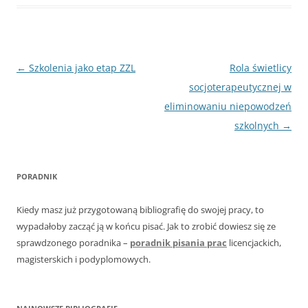
Nawigacja
←
Szkolenia jako etap ZZL
Rola świetlicy
wpisu
socjoterapeutycznej w
eliminowaniu niepowodzeń
szkolnych
→
PORADNIK
Kiedy masz już przygotowaną bibliografię do swojej pracy, to
wypadałoby zacząć ją w końcu pisać. Jak to zrobić dowiesz się ze
sprawdzonego poradnika –
poradnik pisania prac
licencjackich,
magisterskich i podyplomowych.