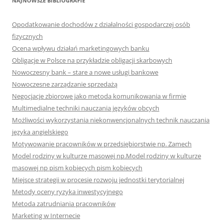
NAJNOWSZE BIBLIOGRAFIE
Opodatkowanie dochodów z działalności gospodarczej osób
fizycznych
Ocena wpływu działań marketingowych banku
Obligacje w Polsce na przykładzie obligacji skarbowych
Nowoczesny bank – stare a nowe usługi bankowe
Nowoczesne zarządzanie sprzedażą
Negocjacje zbiorowe jako metoda komunikowania w firmie
Multimedialne techniki nauczania języków obcych
Możliwości wykorzystania niekonwencjonalnych technik nauczania
języka angielskiego
Motywowanie pracowników w przedsiębiorstwie np. Zamech
Model rodziny w kulturze masowej np.Model rodziny w kulturze
masowej np pism kobiecych pism kobiecych
Miejsce strategii w procesie rozwoju jednostki terytorialnej
Metody oceny ryzyka inwestycyjnego
Metoda zatrudniania pracowników
Marketing w Internecie