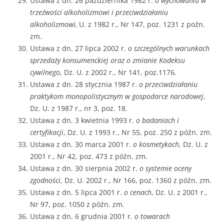
Ustawa z dn. 26 października 1982 r.
o wychowaniu w
trzeźwości alkoholizmowi i przeciwdziałaniu
alkoholizmowi,
U. z 1982 r., Nr 147, poz. 1231 z poźn.
zm.
Ustawa z dn. 27 lipca 2002 r.
o szczególnych warunkach
sprzedaży konsumenckiej oraz o zmianie Kodeksu
cywilnego
, Dz. U. z 2002 r., Nr 141, poz.1176.
Ustawa z dn. 28 stycznia 1987 r.
o przeciwdziałaniu
praktykom monopolistycznym w gospodarce narodowej
,
Dz. U. z 1987 r., nr 3, poz. 18.
Ustawa z dn. 3 kwietnia 1993 r.
o badaniach i
certyfikacji
, Dz. U. z 1993 r., Nr 55, poz. 250 z późn. zm.
Ustawa z dn. 30 marca 2001 r.
o kosmetykach
, Dz. U. z
2001 r., Nr 42, poz. 473 z późn. zm.
Ustawa z dn. 30 sierpnia 2002 r.
o systemie oceny
zgodności
, Dz. U. 2002 r., Nr 166, poz. 1360 z późn. zm.
Ustawa z dn. 5 lipca 2001 r.
o cenach
, Dz. U. z 2001 r.,
Nr 97, poz. 1050 z późn. zm.
Ustawa z dn. 6 grudnia 2001 r
. o towarach