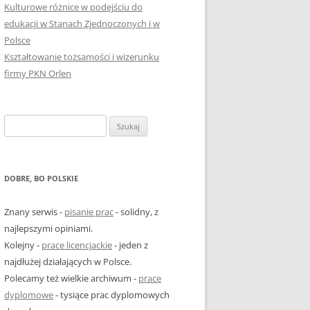
Kulturowe różnice w podejściu do
edukacji w Stanach Zjednoczonych i w
Polsce
Kształtowanie tożsamości i wizerunku
firmy PKN Orlen
Szukaj:
DOBRE, BO POLSKIE
Znany serwis -
pisanie prac
- solidny, z
najlepszymi opiniami.
Kolejny -
prace licencjackie
- jeden z
najdłużej działających w Polsce.
Polecamy też wielkie archiwum -
prace
dyplomowe
- tysiące prac dyplomowych