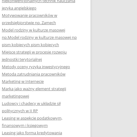
niekonwencjonalnych technik nauczania
języka angielskiego
Motywowanie pracowników w
przedsiębiorstwie np. Zamech
Model rodziny w kulturze masowej
np.Model rodziny w kulturze masowej np
pism kobiecych pism kobiecych
Miejsce strategii w procesie rozwoju
jednostki terytorialnej
Metody oceny ryzyka inwestycyjnego
Metoda zatrudniania pracowników
Marketing w Internecie
Marka jako ważny element strategii
marketingowej
Ludowcy i chadecy w układzie sił
politycznych w II RP
Leasing w aspekcie podatkowym,
finansowym i księgowym
Leasing jako forma kredytowania