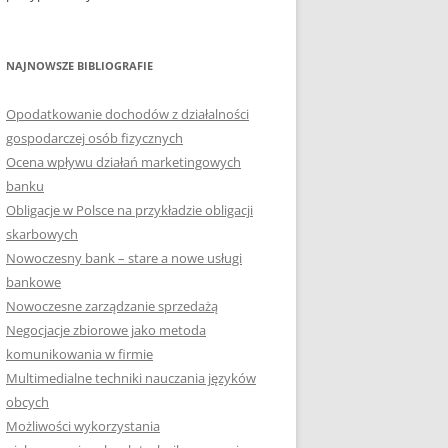
NAJNOWSZE BIBLIOGRAFIE
Opodatkowanie dochodów z działalności
gospodarczej osób fizycznych
Ocena wpływu działań marketingowych
banku
Obligacje w Polsce na przykładzie obligacji
skarbowych
Nowoczesny bank – stare a nowe usługi
bankowe
Nowoczesne zarządzanie sprzedażą
Negocjacje zbiorowe jako metoda
komunikowania w firmie
Multimedialne techniki nauczania języków
obcych
Możliwości wykorzystania