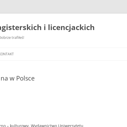
gisterskich i licencjackich
obrze trafiłeś!
KONTAKT
nna w Polsce
czno – kulturowy, Wydawnictwo Uniwersytetu