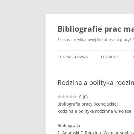
Przejdź
do
treści
Bibliografie prac ma
Szukasz przykładowej literatury do pracy? D
STRONA GŁÓWNA
O STRONIE
Rodzina a polityka rodzi
0
(
0
)
Bibliografia pracy licencjackiej
Rodzina a polityka rodzinna w Polsce
Bibliografia
1. Adamski F, Rodzina. Wymiar społe