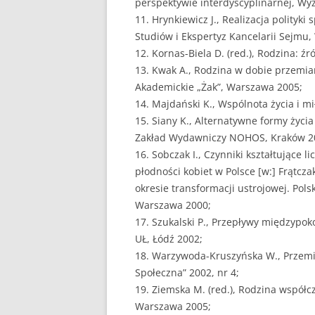
perspektywie interdyscyplinarnej, Wy
11. Hrynkiewicz J., Realizacja polityk
Studiów i Ekspertyz Kancelarii Sejmu
12. Kornas-Biela D. (red.), Rodzina: źr
13. Kwak A., Rodzina w dobie przemia
Akademickie „Żak”, Warszawa 2005;
14. Majdański K., Wspólnota życia i m
15. Siany K., Alternatywne formy życ
Zakład Wydawniczy NOHOS, Kraków 2
16. Sobczak I., Czynniki kształtujące 
płodności kobiet w Polsce [w:] Frątczak
okresie transformacji ustrojowej. Po
Warszawa 2000;
17. Szukalski P., Przepływy międzypo
UŁ, Łódź 2002;
18. Warzywoda-Kruszyńska W., Przemian
Społeczna” 2002, nr 4;
19. Ziemska M. (red.), Rodzina wspó
Warszawa 2005;