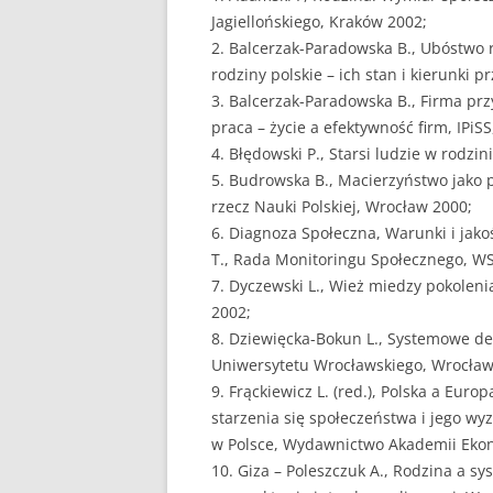
Jagiellońskiego, Kraków 2002;
2. Balcerzak-Paradowska B., Ubóstwo r
rodziny polskie – ich stan i kierunk
3. Balcerzak-Paradowska B., Firma prz
praca – życie a efektywność firm, IPi
4. Błędowski P., Starsi ludzie w rodzi
5. Budrowska B., Macierzyństwo jako 
rzecz Nauki Polskiej, Wrocław 2000;
6. Diagnoza Społeczna, Warunki i jako
T., Rada Monitoringu Społecznego, W
7. Dyczewski L., Wież miedzy pokolen
2002;
8. Dziewięcka-Bokun L., Systemowe de
Uniwersytetu Wrocławskiego, Wrocław
9. Frąckiewicz L. (red.), Polska a Eur
starzenia się społeczeństwa i jego wy
w Polsce, Wydawnictwo Akademii Ekon
10. Giza – Poleszczuk A., Rodzina a s