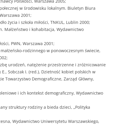
znawcy Polskości, Warszawa 2005;
i społecznej w środowisku lokalnym. Biuletyn Biura
, Warszawa 2001;
ódło życia i szkoła miłości, TNKUL, Lublin 2000;
n. Małżeństwo i kohabitacja, Wydawnictwo
iłości, PWN, Warszawa 2001;
ia małżeńsko-rodzinnego w ponowoczesnym świecie,
002;
liczbę urodzeń, natężenie przestrzenne i zróżnicowanie
 E., Sobczak I. (red.), Dzietność kobiet polskich w
lskie Towarzystwo Demograficzne, Zarząd Główny,
koleniowe i ich kontekst demograficzny, Wydawnictwo
y struktury rodziny a bieda dzieci, „Polityka
łczesna, Wydawnictwo Uniwersytetu Warszawskiego,