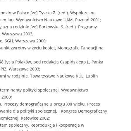
odzin w Polsce [w:] Tyszka Z. (red.), Współczesne
i przemian, Wydawnictwo Naukowe UAM, Poznań 2001;
yjazna rodzinie [w:] Borkowska S. (red.), Programy
SS, Warszawa 2003;
nie, SGH, Warszawa 2000;
punkt zwrotny w życiu kobiet, Monografie Fundacji na
ść życia Polaków, pod redakcją Czapińskiego J., Panka
SPiZ, Warszawa 2003;
iami w rodzinie, Towarzystwo Naukowe KUL, Lublin
terminanty polityki społecznej, Wydawnictwo
 2000;
opa. Procesy demograficzne u progu XXI wieku, Proces
zwanie dla polityki społecznej, I Kongres Demograficzny
omicznej, Katowice 2002;
ystem społeczny. Reprodukcja i kooperacja w