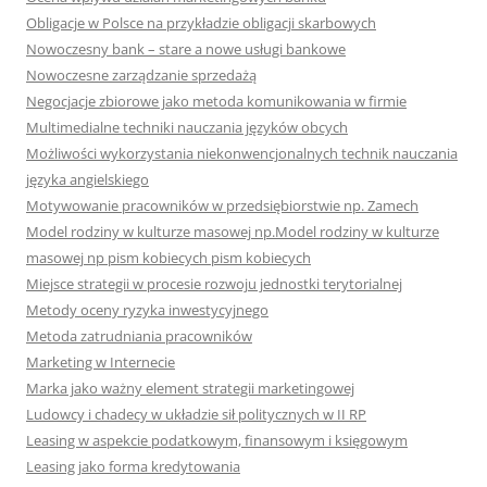
Obligacje w Polsce na przykładzie obligacji skarbowych
Nowoczesny bank – stare a nowe usługi bankowe
Nowoczesne zarządzanie sprzedażą
Negocjacje zbiorowe jako metoda komunikowania w firmie
Multimedialne techniki nauczania języków obcych
Możliwości wykorzystania niekonwencjonalnych technik nauczania
języka angielskiego
Motywowanie pracowników w przedsiębiorstwie np. Zamech
Model rodziny w kulturze masowej np.Model rodziny w kulturze
masowej np pism kobiecych pism kobiecych
Miejsce strategii w procesie rozwoju jednostki terytorialnej
Metody oceny ryzyka inwestycyjnego
Metoda zatrudniania pracowników
Marketing w Internecie
Marka jako ważny element strategii marketingowej
Ludowcy i chadecy w układzie sił politycznych w II RP
Leasing w aspekcie podatkowym, finansowym i księgowym
Leasing jako forma kredytowania