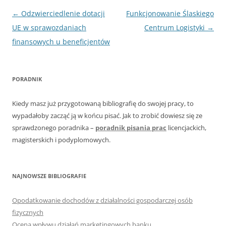
Nawigacja
←
Odzwierciedlenie dotacji
Funkcjonowanie Ślaskiego
wpisu
UE w sprawozdaniach
Centrum Logistyki
→
finansowych u beneficjentów
PORADNIK
Kiedy masz już przygotowaną bibliografię do swojej pracy, to
wypadałoby zacząć ją w końcu pisać. Jak to zrobić dowiesz się ze
sprawdzonego poradnika –
poradnik pisania prac
licencjackich,
magisterskich i podyplomowych.
NAJNOWSZE BIBLIOGRAFIE
Opodatkowanie dochodów z działalności gospodarczej osób
fizycznych
Ocena wpływu działań marketingowych banku