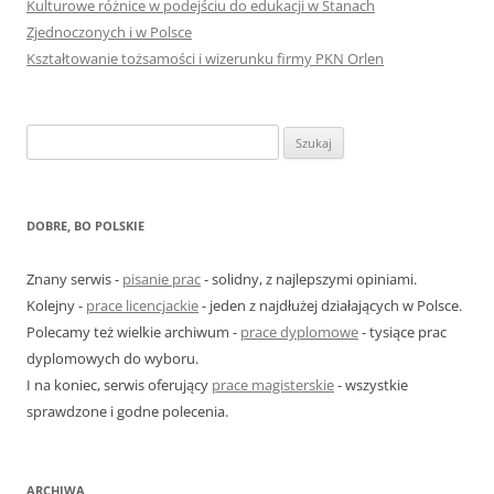
Kulturowe różnice w podejściu do edukacji w Stanach
Zjednoczonych i w Polsce
Kształtowanie tożsamości i wizerunku firmy PKN Orlen
S
z
u
k
DOBRE, BO POLSKIE
a
j
Znany serwis -
pisanie prac
- solidny, z najlepszymi opiniami.
:
Kolejny -
prace licencjackie
- jeden z najdłużej działających w Polsce.
Polecamy też wielkie archiwum -
prace dyplomowe
- tysiące prac
dyplomowych do wyboru.
I na koniec, serwis oferujący
prace magisterskie
- wszystkie
sprawdzone i godne polecenia.
ARCHIWA